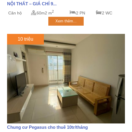
NỘI THẤT – GIÁ CHỈ 9...
2
Căn hộ
60m2 m
2 PN
2 WC
Xem thêm...
10 triệu
Chung cư Pegasus cho thuê 10tr/tháng