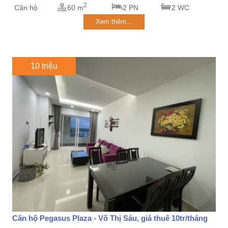
2
Căn hộ
60 m
2 PN
2 WC
Xem thêm...
10 triệu
Căn hộ Pegasus Plaza - Võ Thị Sáu, giá thuê 10tr/tháng