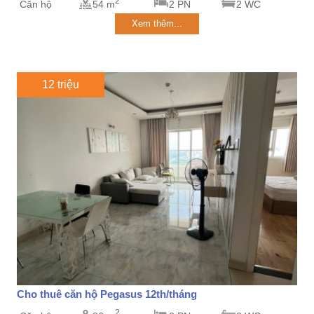
2
Căn hộ
54 m
2 PN
2 WC
Xem thêm...
12 triệu
Cho thuê căn hộ Pegasus 12th/tháng
2