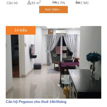
2
Căn hộ
82 m
2 PN
2 WC
Xem thêm...
14 triệu
Căn hộ Pegasus cho thuê 14tr/tháng