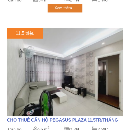
Căn hộ
54 m
2 PN
1 WC
Xem thêm...
11.5 triệu
CHO THUÊ CĂN HỘ PEGASUS PLAZA 11.5TR/THÁNG
2
Căn hộ
96 m
3 PN
2 WC