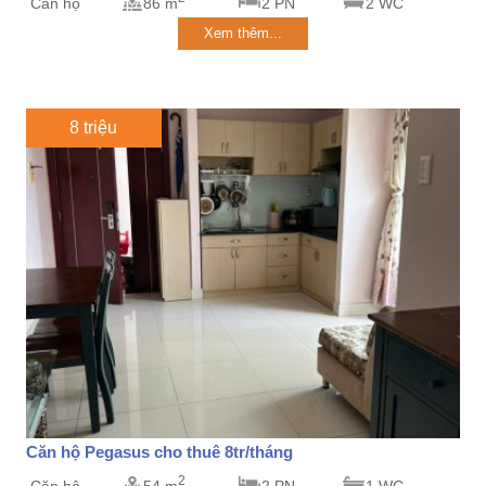
Căn hộ
86 m
2 PN
2 WC
Xem thêm...
8 triệu
Căn hộ Pegasus cho thuê 8tr/tháng
2