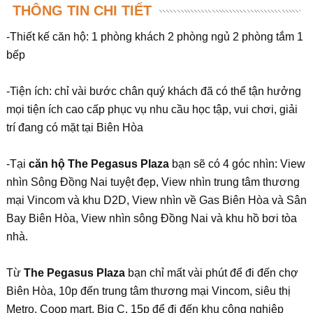
THÔNG TIN CHI TIẾT
-Thiết kế căn hộ: 1 phòng khách 2 phòng ngủ 2 phòng tắm 1
bếp
-Tiện ích: chỉ vài bước chân quý khách đã có thể tận hưởng
mọi tiện ích cao cấp phục vụ nhu cầu học tập, vui chơi, giải
trí đang có mặt tại Biên Hòa
-Tại
căn hộ The Pegasus Plaza
bạn sẽ có 4 góc nhìn: View
nhìn Sông Đồng Nai tuyệt đẹp, View nhìn trung tâm thương
mại Vincom và khu D2D, View nhìn về Gas Biên Hòa và Sân
Bay Biên Hòa, View nhìn sông Đồng Nai và khu hồ bơi tòa
nhà.
Từ
The Pegasus Plaza
bạn chỉ mất vài phút để đi đến chợ
Biên Hòa, 10p đến trung tâm thương mại Vincom, siêu thị
Metro, Coop mart, Big C. 15p để đi đến khu công nghiệp