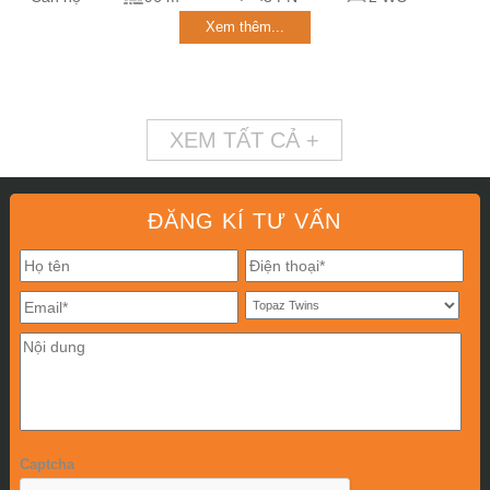
Xem thêm...
XEM TẤT CẢ +
ĐĂNG KÍ TƯ VẤN
Captcha