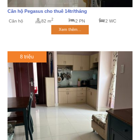
Căn hộ Pegasus cho thuê 14tr/tháng
2
Căn hộ
82 m
2 PN
2 WC
Xem thêm...
8 triệu