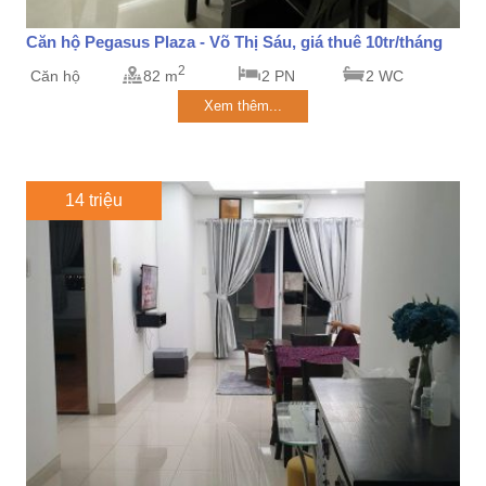
Căn hộ Pegasus Plaza - Võ Thị Sáu, giá thuê 10tr/tháng
2
Căn hộ
82 m
2 PN
2 WC
Xem thêm...
14 triệu