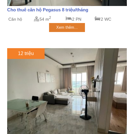
Cho thuê căn hộ Pegasus 8 triệu/tháng
2
Căn hộ
54 m
2 PN
2 WC
Xem thêm...
12 triệu