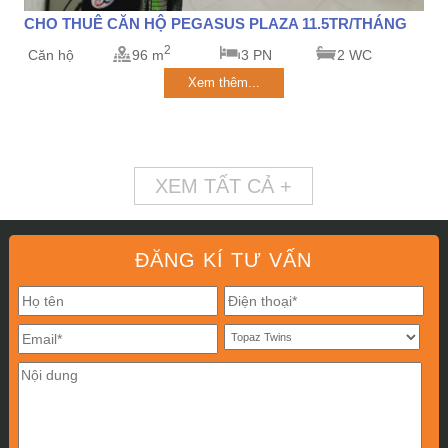
CHO THUÊ CĂN HỘ PEGASUS PLAZA 11.5TR/THÁNG
2
Căn hộ
96 m
3 PN
2 WC
Xem thêm...
XEM TẤT CẢ +
ĐĂNG KÍ TƯ VẤN