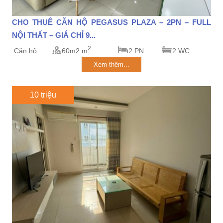
CHO THUÊ CĂN HỘ PEGASUS PLAZA – 2PN – FULL
NỘI THẤT – GIÁ CHỈ 9...
2
Căn hộ
60m2 m
2 PN
2 WC
Xem thêm...
10 triệu