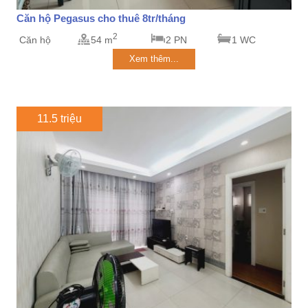
Căn hộ Pegasus cho thuê 8tr/tháng
2
Căn hộ
54 m
2 PN
1 WC
Xem thêm...
11.5 triệu