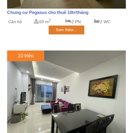
Chung cư Pegasus cho thuê 10tr/tháng
2
Căn hộ
60 m
2 PN
2 WC
Xem thêm...
10 triệu