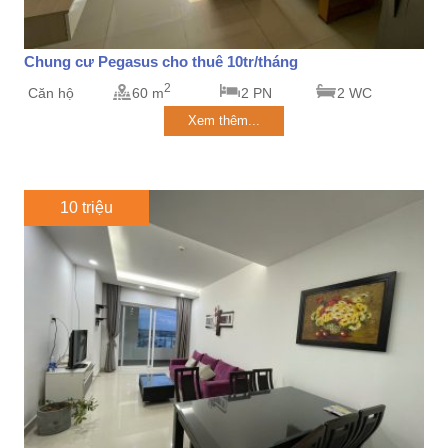
Chung cư Pegasus cho thuê 10tr/tháng
2
Căn hộ
60 m
2 PN
2 WC
Xem thêm...
10 triệu