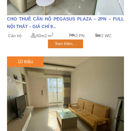
CHO THUÊ CĂN HỘ PEGASUS PLAZA – 2PN – FULL
NỘI THẤT – GIÁ CHỈ 9...
2
Căn hộ
60m2 m
2 PN
2 WC
Xem thêm...
10 triệu