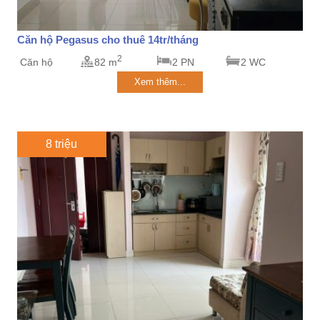
Căn hộ Pegasus cho thuê 14tr/tháng
2
Căn hộ
82 m
2 PN
2 WC
Xem thêm...
8 triệu