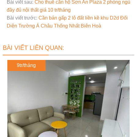
Bài viết sau:
Cho thuê căn hộ Sơn An Plaza 2 phòng ngủ
đầy đủ nội thất giá 10 tr/tháng
Bài viết trước:
Cần bán gấp 2 lô đất liền kề khu D2d Đối
Diện Trường Á Châu Thống Nhất Biên Hoà
BÀI VIẾT LIÊN QUAN:
9tr/tháng