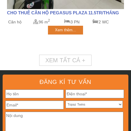
CHO THUÊ CĂN HỘ PEGASUS PLAZA 11.5TR/THÁNG
2
Căn hộ
96 m
3 PN
2 WC
Xem thêm...
XEM TẤT CẢ +
ĐĂNG KÍ TƯ VẤN