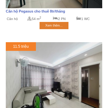
Căn hộ Pegasus cho thuê 8tr/tháng
2
Căn hộ
54 m
2 PN
1 WC
Xem thêm...
11.5 triệu