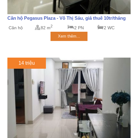
Căn hộ Pegasus Plaza - Võ Thị Sáu, giá thuê 10tr/tháng
2
Căn hộ
82 m
2 PN
2 WC
Xem thêm...
14 triệu