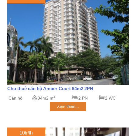
Cho thuê căn hộ Amber Court 94m2 2PN
2
Căn hộ
94m2 m
2 PN
2 WC
Xem thêm...
10tr/th