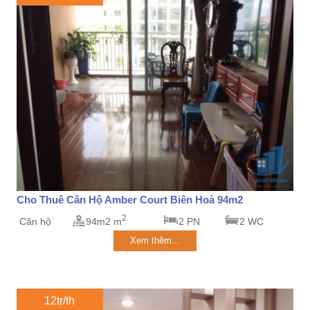
Cho Thuê Căn Hộ Amber Court Biên Hoà 94m2
2
Căn hộ
94m2 m
2 PN
2 WC
Xem thêm...
12tr/th