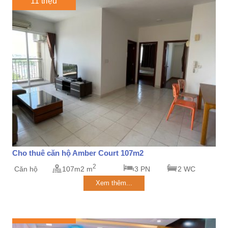
11 triệu
Cho thuê căn hộ Amber Court 107m2
2
Căn hộ
107m2 m
3 PN
2 WC
Xem thêm...