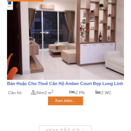
Bán Hoặc Cho Thuê Căn Hộ Amber Court Đẹp Lung Linh
2
Căn hộ
94m2 m
2 PN
2 WC
Xem thêm...