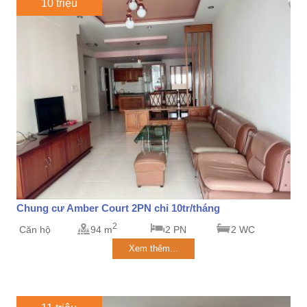
10 triệu
Chung cư Amber Court 2PN chỉ 10tr/tháng
2
Căn hộ
94 m
2 PN
2 WC
Xem thêm...