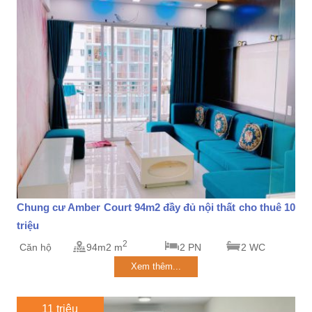
Chung cư Amber Court 94m2 đầy đủ nội thất cho thuê 10
triệu
2
Căn hộ
94m2 m
2 PN
2 WC
Xem thêm...
11 triệu