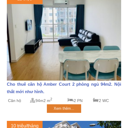
Cho thuê căn hộ Amber Court 2 phòng ngủ 94m2. Nội
thất mới như hình.
2
Căn hộ
94m2 m
2 PN
2 WC
Xem thêm...
10 triệu/tháng