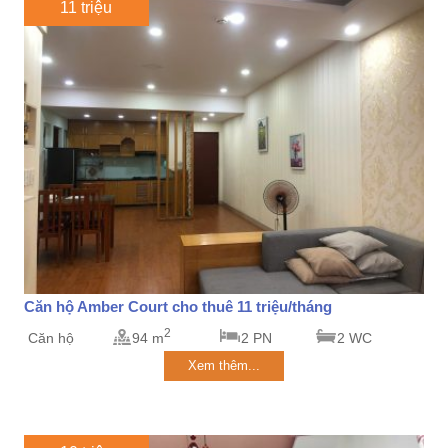
11 triệu
Căn hộ Amber Court cho thuê 11 triệu/tháng
2
Căn hộ
94 m
2 PN
2 WC
Xem thêm...