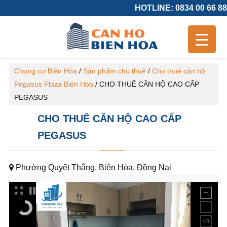
HOTLINE: 0834 00 66 88
Chung cư Biên Hòa
/
Sản phẩm cho thuê
/
Cho thuê căn hộ
Pegasus Plaza Biên Hòa
/
CHO THUÊ CĂN HỘ CAO CẤP
PEGASUS
CHO THUÊ CĂN HỘ CAO CẤP
PEGASUS
Phường Quyết Thắng, Biên Hòa, Đồng Nai