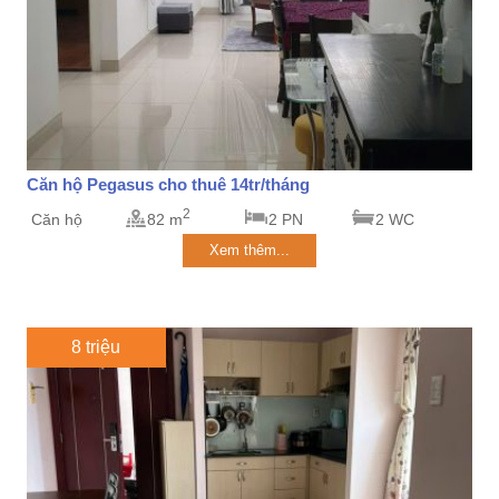
Căn hộ Pegasus cho thuê 14tr/tháng
2
Căn hộ
82 m
2 PN
2 WC
Xem thêm...
8 triệu