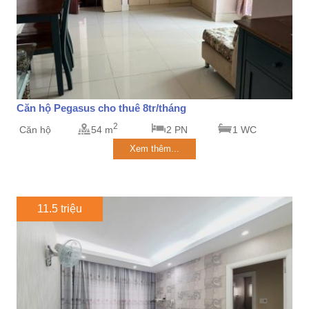
Căn hộ Pegasus cho thuê 8tr/tháng
2
Căn hộ
54 m
2 PN
1 WC
Xem thêm...
11.5 triệu