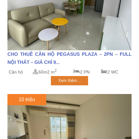
CHO THUÊ CĂN HỘ PEGASUS PLAZA – 2PN – FULL
NỘI THẤT – GIÁ CHỈ 9...
2
Căn hộ
60m2 m
2 PN
2 WC
Xem thêm...
10 triệu