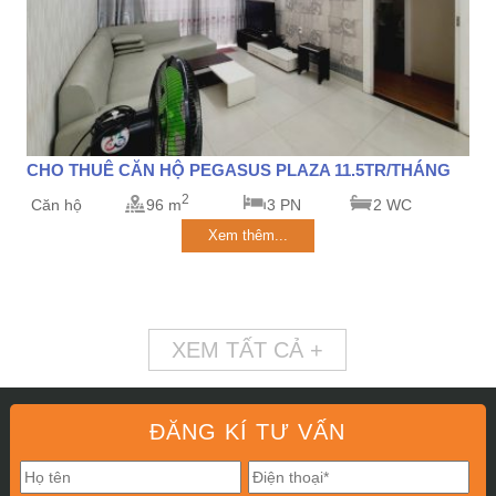
CHO THUÊ CĂN HỘ PEGASUS PLAZA 11.5TR/THÁNG
2
Căn hộ
96 m
3 PN
2 WC
Xem thêm...
XEM TẤT CẢ +
ĐĂNG KÍ TƯ VẤN