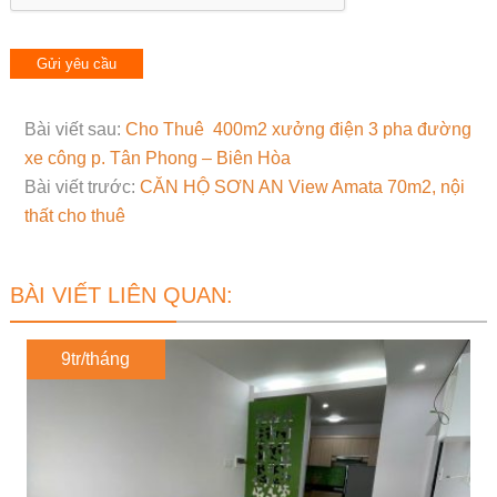
Bài viết sau:
Cho Thuê 400m2 xưởng điện 3 pha đường
xe công p. Tân Phong – Biên Hòa
Bài viết trước:
CĂN HỘ SƠN AN View Amata 70m2, nội
thất cho thuê
BÀI VIẾT LIÊN QUAN:
9tr/tháng