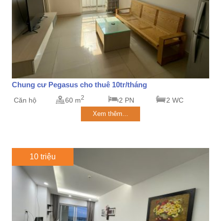
Chung cư Pegasus cho thuê 10tr/tháng
2
Căn hộ
60 m
2 PN
2 WC
Xem thêm...
10 triệu