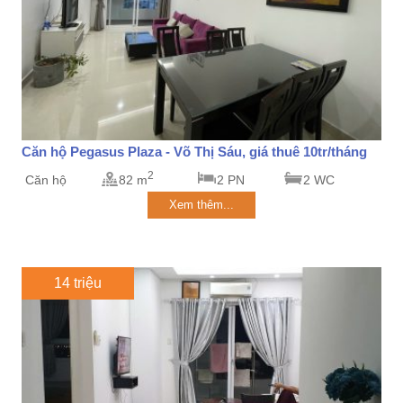
Căn hộ Pegasus Plaza - Võ Thị Sáu, giá thuê 10tr/tháng
2
Căn hộ
82 m
2 PN
2 WC
Xem thêm...
14 triệu