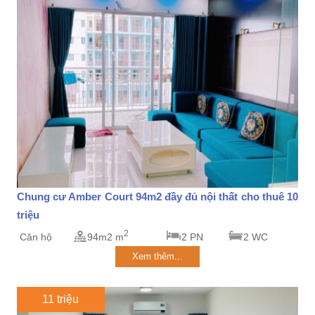
Chung cư Amber Court 94m2 đầy đủ nội thất cho thuê 10
triệu
2
Căn hộ
94m2 m
2 PN
2 WC
Xem thêm...
11 triệu