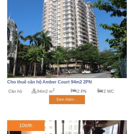
Cho thuê căn hộ Amber Court 94m2 2PN
2
Căn hộ
94m2 m
2 PN
2 WC
Xem thêm...
10tr/th