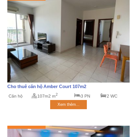
Cho thuê căn hộ Amber Court 107m2
2
Căn hộ
107m2 m
3 PN
2 WC
Xem thêm...