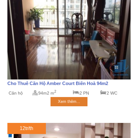
Cho Thuê Căn Hộ Amber Court Biên Hoà 94m2
2
Căn hộ
94m2 m
2 PN
2 WC
Xem thêm...
12tr/th