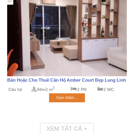
Bán Hoặc Cho Thuê Căn Hộ Amber Court Đẹp Lung Linh
2
Căn hộ
94m2 m
2 PN
2 WC
Xem thêm...
XEM TẤT CẢ +