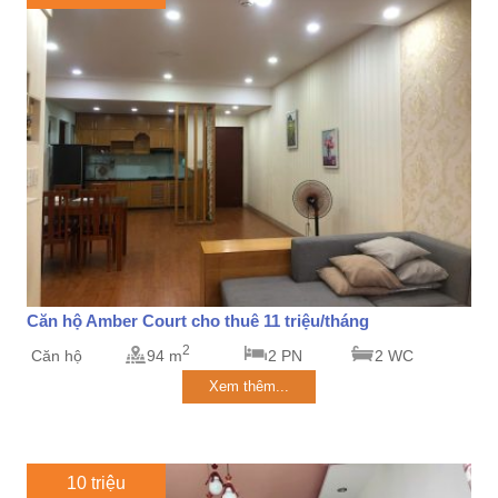
Căn hộ Amber Court cho thuê 11 triệu/tháng
2
Căn hộ
94 m
2 PN
2 WC
Xem thêm...
10 triệu