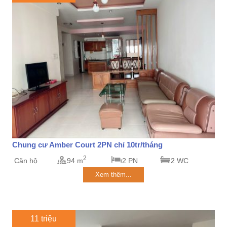
Chung cư Amber Court 2PN chỉ 10tr/tháng
2
Căn hộ
94 m
2 PN
2 WC
Xem thêm...
11 triệu