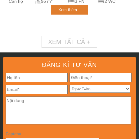
Căn hộ
96 m
3 PN
2 WC
Xem thêm...
XEM TẤT CẢ +
ĐĂNG KÍ TƯ VẤN
Captcha