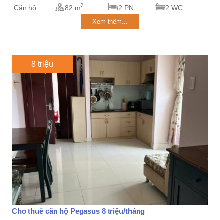
2
Căn hộ
82 m
2 PN
2 WC
Xem thêm...
8 triệu
Cho thuê căn hộ Pegasus 8 triệu/tháng