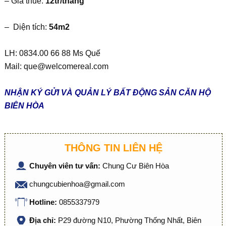
– Giá thuê:
12tr/tháng
– Diện tích:
54m2
LH: 0834.00 66 88 Ms Quế
Mail:
que@welcomereal.com
NHẬN KÝ GỬI VÀ QUẢN LÝ BẤT ĐỘNG SẢN CĂN HỘ
BIÊN HÒA
THÔNG TIN LIÊN HỆ
Chuyên viên tư vấn:
Chung Cư Biên Hòa
chungcubienhoa@gmail.com
Hotline:
0855337979
Địa chỉ:
P29 đường N10, Phường Thống Nhất, Biên