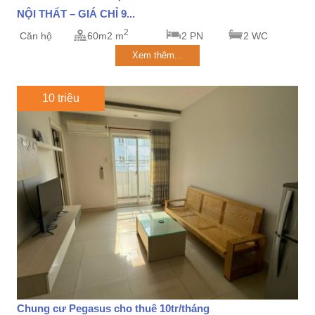
NỘI THẤT – GIÁ CHỈ 9...
2
Căn hộ
60m2 m
2 PN
2 WC
Xem thêm...
10 triệu
Chung cư Pegasus cho thuê 10tr/tháng