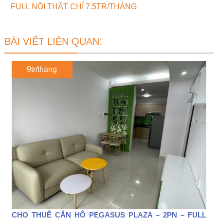
FULL NỘI THẤT CHỈ 7.5TR/THÁNG
BÀI VIẾT LIÊN QUAN:
9tr/tháng
CHO THUÊ CĂN HỘ PEGASUS PLAZA – 2PN – FULL