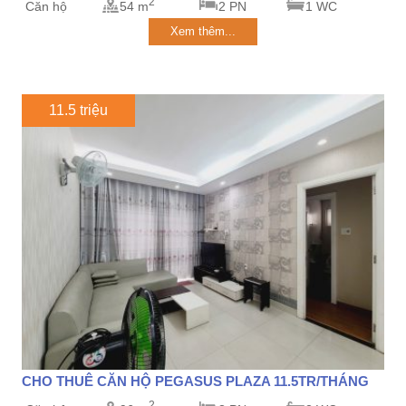
2
Căn hộ
54 m
2 PN
1 WC
Xem thêm...
11.5 triệu
CHO THUÊ CĂN HỘ PEGASUS PLAZA 11.5TR/THÁNG
2