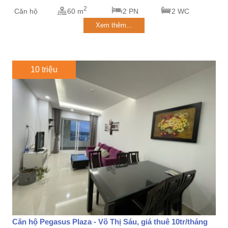
2
Căn hộ
60 m
2 PN
2 WC
Xem thêm...
10 triệu
Căn hộ Pegasus Plaza - Võ Thị Sáu, giá thuê 10tr/tháng