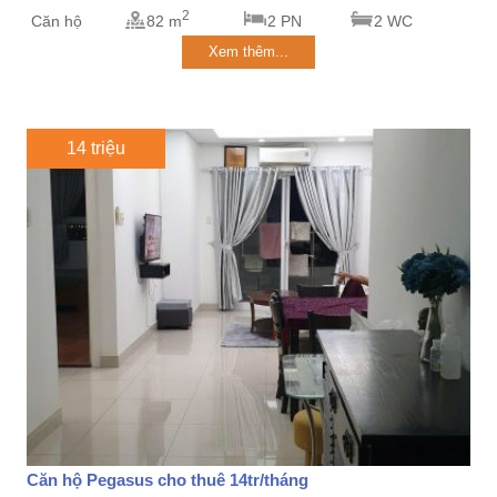
2
Căn hộ
82 m
2 PN
2 WC
Xem thêm...
14 triệu
Căn hộ Pegasus cho thuê 14tr/tháng