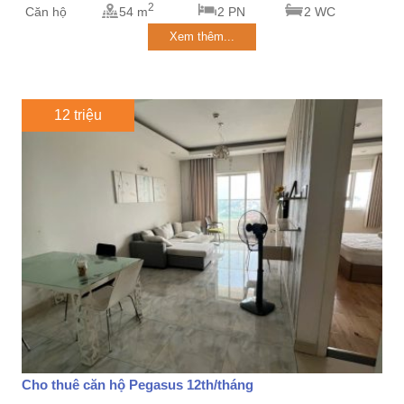
2
Căn hộ
54 m
2 PN
2 WC
Xem thêm...
12 triệu
Cho thuê căn hộ Pegasus 12th/tháng