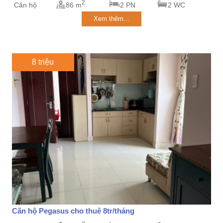
2
Căn hộ
86 m
2 PN
2 WC
Xem thêm...
8 triệu
Căn hộ Pegasus cho thuê 8tr/tháng