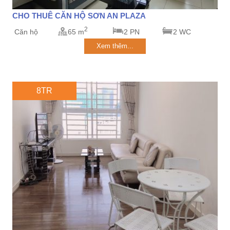
CHO THUÊ CĂN HỘ SƠN AN PLAZA
2
Căn hộ
65 m
2 PN
2 WC
Xem thêm...
8TR