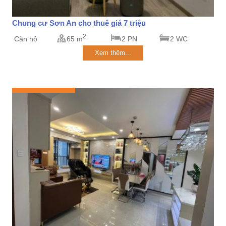
Chung cư Sơn An cho thuê giá 7 triệu
2
Căn hộ
65 m
2 PN
2 WC
Xem thêm...