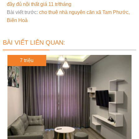
đầy đủ nội thất giá 11 tr/tháng
Bài viết trước:
cho thuê nhà nguyên căn xã Tam Phước,
Biên Hoà
BÀI VIẾT LIÊN QUAN:
7 triệu