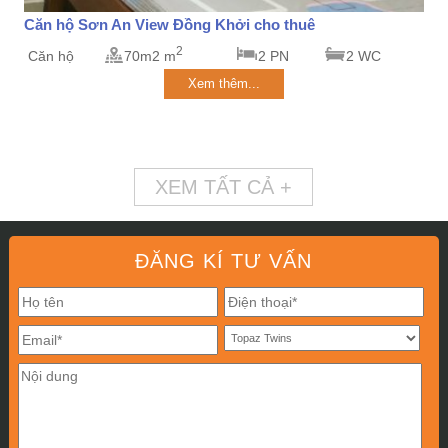
Căn hộ Sơn An View Đồng Khởi cho thuê
2
Căn hộ
70m2 m
2 PN
2 WC
Xem thêm...
XEM TẤT CẢ +
ĐĂNG KÍ TƯ VẤN