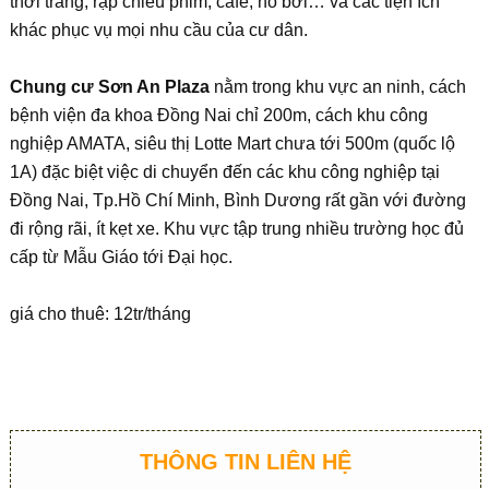
thời trang, rạp chiếu phim, cafe, hồ bơi… và các tiện ích
khác phục vụ mọi nhu cầu của cư dân.
Chung cư Sơn An Plaza
nằm trong khu vực an ninh, cách
bệnh viện đa khoa Đồng Nai chỉ 200m, cách khu công
nghiệp AMATA, siêu thị Lotte Mart chưa tới 500m (quốc lộ
1A) đặc biệt việc di chuyển đến các khu công nghiệp tại
Đồng Nai, Tp.Hồ Chí Minh, Bình Dương rất gần với đường
đi rộng rãi, ít kẹt xe. Khu vực tập trung nhiều trường học đủ
cấp từ Mẫu Giáo tới Đại học.
giá cho thuê: 12tr/tháng
THÔNG TIN LIÊN HỆ