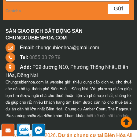
Captcha
SÀN GIAO DỊCH BẤT ĐỘNG SẢN
CHUNGCUBIENHOA.COM
Email:
chungcubienhoa@gmail.com
Tel:
0855 33 79 79
Add:
P29 đường N10, Phường Thống Nhất, Biên
Hòa, Đồng Nai
Chungcubienhoa.com là website giới thiệu cung cấp dịch vụ cho thuê
các căn hộ tại thành phố Biên Hoà – Đồng Nai. Với phương châm giúp
bạn tìm được ngôi nhà cho thuê thuận tiện và phù hợp nhất, chúng tôi
đã giúp cho rất nhiều khách hàng tìm kiếm được căn hộ cho thuê tại 2
dự án căn hộ lớn nhất Biên Hoà: Chung cư Amber Court, The Pagesus
Plaza cùng nhiều địa điểm khác. Tham khảo
thiết kế nội thất biên hòa
Copyright © 2018-2026.
Dự án chung cư tại Biên Hòa
All