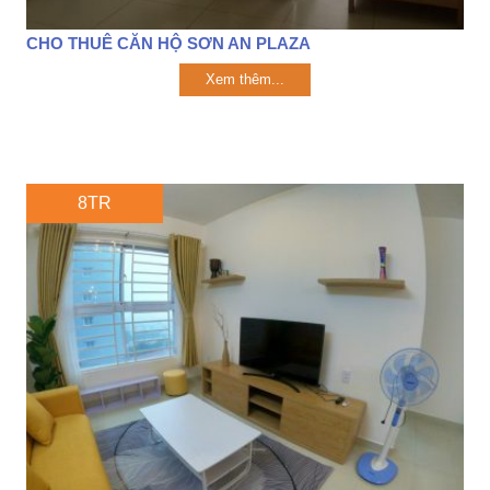
CHO THUÊ CĂN HỘ SƠN AN PLAZA
Xem thêm...
8TR