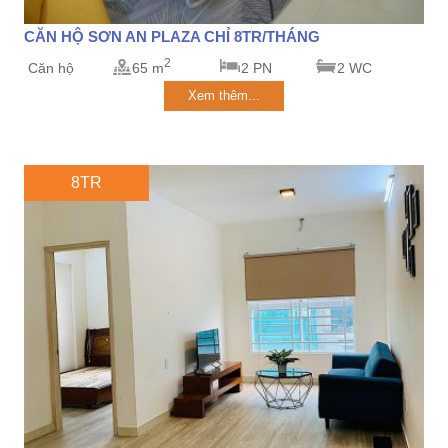
CĂN HỘ SƠN AN PLAZA CHỈ 8TR/THÁNG
2
Căn hộ
65 m
2 PN
2 WC
Xem thêm...
8TR