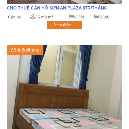
CHO THUÊ CĂN HỘ SƠN AN PLAZA 8TR/THÁNG
2
Căn hộ
65 m2 m
2 PN
2 WC
Xem thêm...
7.5 triệu/tháng