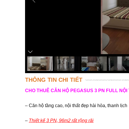
THÔNG TIN CHI TIẾT
CHO THUÊ CĂN HỘ PEGASUS 3 PN FULL NỘI
– Căn hộ tầng cao, nội thất đẹp hài hòa, thanh lịch
–
Thiết kế 3 PN, 96m2 rất rộng rãi