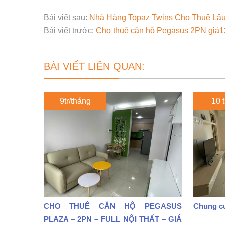
Bài viết sau:
Nhà Hàng Topaz Twins Cho Thuê Lâu D
Bài viết trước:
Cho thuê căn hộ Pegasus 2PN giá12
BÀI VIẾT LIÊN QUAN:
9tr/tháng
10 t
CHO THUÊ CĂN HỘ PEGASUS
Chung cư
PLAZA – 2PN – FULL NỘI THẤT – GIÁ