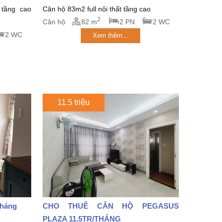
 tầng cao
Căn hộ 83m2 full nội thất tầng cao
2
Căn hộ
82 m
2 PN
2 WC
2 WC
Xem thêm...
11.5 triệu
tháng
CHO THUÊ CĂN HỘ PEGASUS
PLAZA 11.5TR/THÁNG