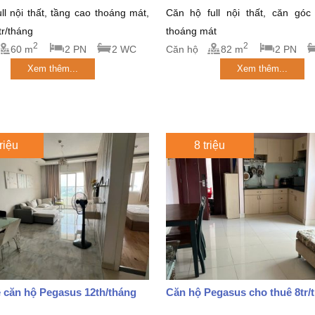
ll nội thất, tầng cao thoáng mát,
Căn hộ full nội thất, căn góc
tr/tháng
thoáng mát
2
2
60 m
2 PN
2 WC
Căn hộ
82 m
2 PN
Xem thêm...
Xem thêm...
riệu
8 triệu
 căn hộ Pegasus 12th/tháng
Căn hộ Pegasus cho thuê 8tr/