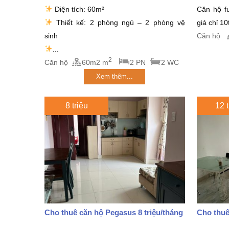
CHỈ 9...
Diện tích: 60m²
Căn hộ fu
Thiết kế: 2 phòng ngủ – 2 phòng vệ
giá chỉ 10
sinh
Căn hộ
...
2
Căn hộ
60m2 m
2 PN
2 WC
Xem thêm...
8 triệu
12 t
Cho thuê căn hộ Pegasus 8 triệu/tháng
Cho thuê