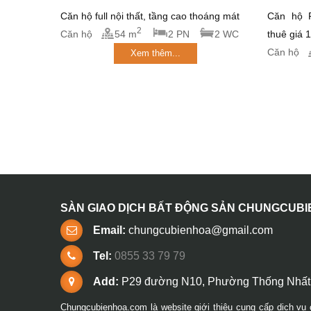
Căn hộ full nội thất, tầng cao thoáng mát
Căn hộ P
2
Căn hộ
54 m
2 PN
2 WC
thuê giá 
Căn hộ
Xem thêm...
SÀN GIAO DỊCH BẤT ĐỘNG SẢN CHUNGCUB
Email:
chungcubienhoa@gmail.com
Tel:
0855 33 79 79
Add:
P29 đường N10, Phường Thống Nhất,
Chungcubienhoa.com là website giới thiệu cung cấp dịch vụ 