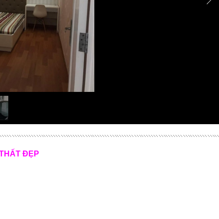
 THẤT ĐẸP