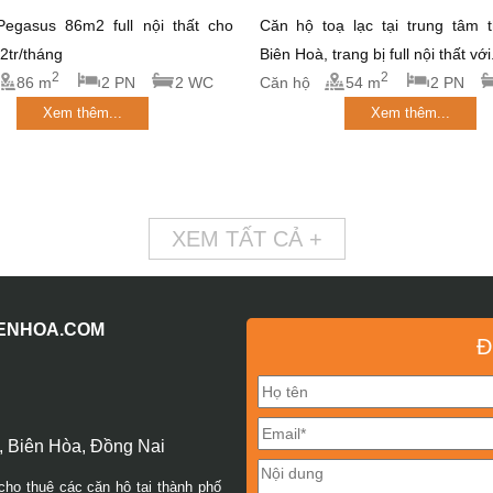
egasus 86m2 full nội thất cho
Căn hộ toạ lạc tại trung tâm 
12tr/tháng
Biên Hoà, trang bị full nội thất với.
2
2
86 m
2 PN
2 WC
Căn hộ
54 m
2 PN
Xem thêm...
Xem thêm...
XEM TẤT CẢ +
IENHOA.COM
Đ
 Biên Hòa, Đồng Nai
cho thuê các căn hộ tại thành phố