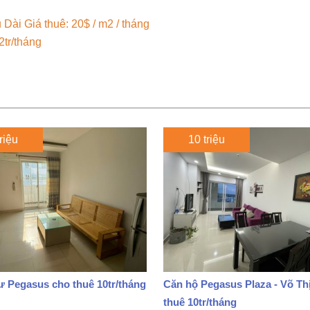
ài Giá thuê: 20$ / m2 / tháng
tr/tháng
riệu
10 triệu
 Pegasus cho thuê 10tr/tháng
Căn hộ Pegasus Plaza - Võ Thị
thuê 10tr/tháng