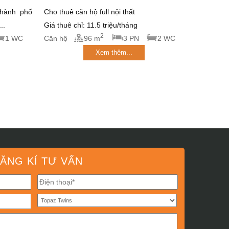
thành phố
Cho thuê căn hộ full nội thất
..
Giá thuê chỉ: 11.5 triệu/tháng
2
1 WC
Căn hộ
96 m
3 PN
2 WC
Xem thêm...
ĂNG KÍ TƯ VẤN