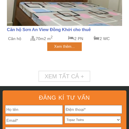
Căn hộ Sơn An View Đồng Khởi cho thuê
2
Căn hộ
70m2 m
2 PN
2 WC
Xem thêm...
XEM TẤT CẢ +
ĐĂNG KÍ TƯ VẤN