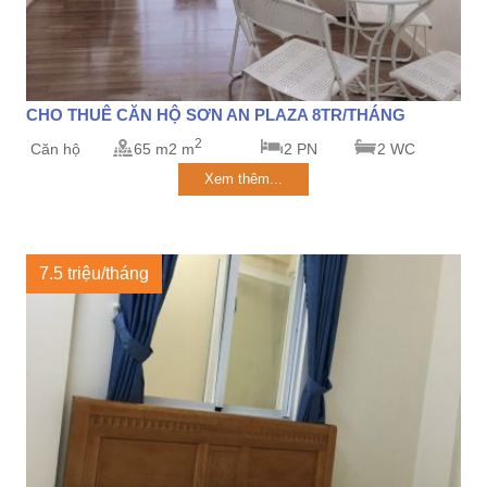
CHO THUÊ CĂN HỘ SƠN AN PLAZA 8TR/THÁNG
2
Căn hộ
65 m2 m
2 PN
2 WC
Xem thêm...
7.5 triệu/tháng