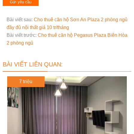
Bài viết sau:
Cho thuê căn hộ Sơn An Plaza 2 phòng ngủ
đầy đủ nội thất giá 10 tr/tháng
Bài viết trước:
Cho thuê căn hộ Pegasus Plaza Biên Hòa
2 phòng ngủ
BÀI VIẾT LIÊN QUAN:
7 triệu