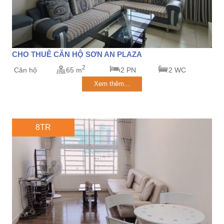
CHO THUÊ CĂN HỘ SƠN AN PLAZA
2
Căn hộ
65 m
2 PN
2 WC
Xem thêm...
8TR