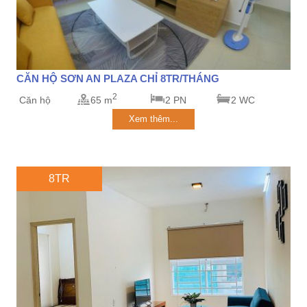
CĂN HỘ SƠN AN PLAZA CHỈ 8TR/THÁNG
2
Căn hộ
65 m
2 PN
2 WC
Xem thêm...
8TR