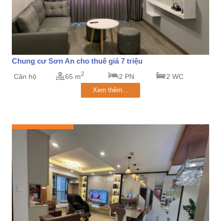
Chung cư Sơn An cho thuê giá 7 triệu
2
Căn hộ
65 m
2 PN
2 WC
Xem thêm...