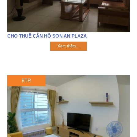
CHO THUÊ CĂN HỘ SƠN AN PLAZA
Xem thêm...
8TR