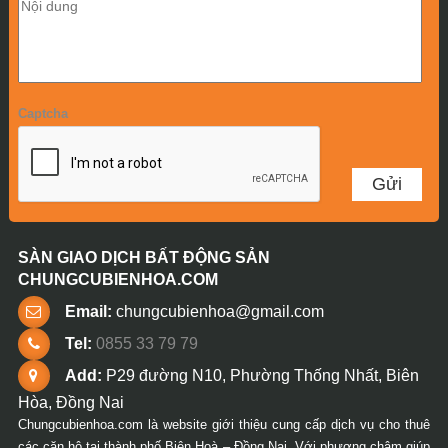
Captcha
SÀN GIAO DỊCH BẤT ĐỘNG SẢN
CHUNGCUBIENHOA.COM
Email:
chungcubienhoa@gmail.com
Tel:
0855 33 79 79
Add:
P29 đường N10, Phường Thống Nhất, Biên
Hòa, Đồng Nai
Chungcubienhoa.com là website giới thiệu cung cấp dịch vụ cho thuê
các căn hộ tại thành phố Biên Hoà – Đồng Nai. Với phương châm giúp