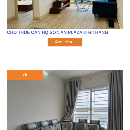
CHO THUÊ CĂN HỘ SƠN AN PLAZA 8TR/THÁNG
Xem thêm...
7tr