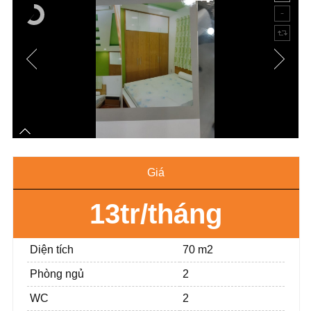
Giá
13tr/tháng
Diện tích
70 m2
Phòng ngủ
2
WC
2