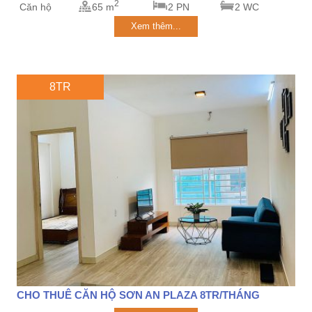
2
Căn hộ
65 m
2 PN
2 WC
Xem thêm...
8TR
CHO THUÊ CĂN HỘ SƠN AN PLAZA 8TR/THÁNG