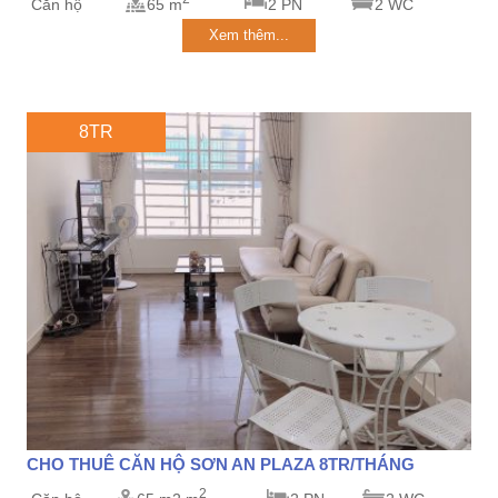
Căn hộ
65 m
2 PN
2 WC
Xem thêm...
8TR
CHO THUÊ CĂN HỘ SƠN AN PLAZA 8TR/THÁNG
2