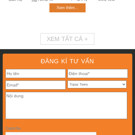
Xem thêm...
XEM TẤT CẢ +
ĐĂNG KÍ TƯ VẤN
Captcha