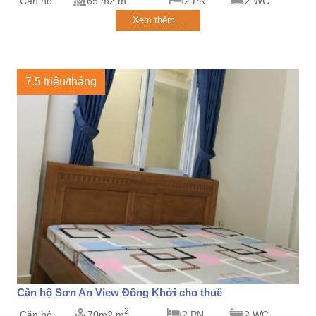
Căn hộ
65 m2 m
2 PN
2 WC
Xem thêm...
7.5 triệu/tháng
Căn hộ Sơn An View Đồng Khởi cho thuê
2
Căn hộ
70m2 m
2 PN
2 WC