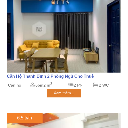
Căn Hộ Thanh Bình 2 Phòng Ngủ Cho Thuê
2
Căn hộ
66m2 m
2 PN
2 WC
Xem thêm...
6.5 tr/th