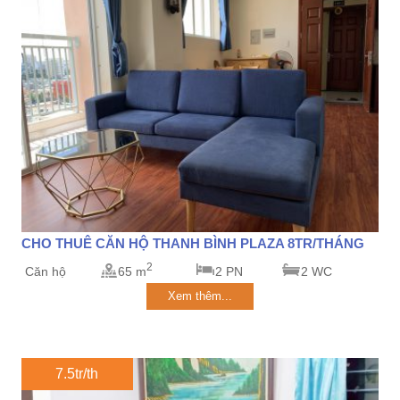
CHO THUÊ CĂN HỘ THANH BÌNH PLAZA 8TR/THÁNG
2
Căn hộ
65 m
2 PN
2 WC
Xem thêm...
7.5tr/th