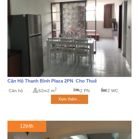
Căn Hộ Thanh Bình Plaza 2PN Cho Thuê
2
Căn hộ
62m2 m
2 PN
2 WC
Xem thêm...
12tr/th