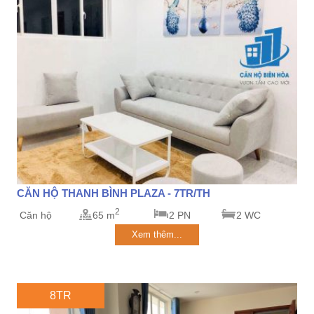
CĂN HỘ THANH BÌNH PLAZA - 7TR/TH
2
Căn hộ
65 m
2 PN
2 WC
Xem thêm...
8TR