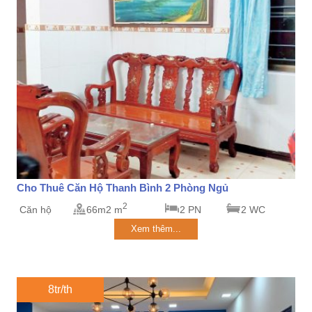
Cho Thuê Căn Hộ Thanh Bình 2 Phòng Ngủ
2
Căn hộ
66m2 m
2 PN
2 WC
Xem thêm...
8tr/th