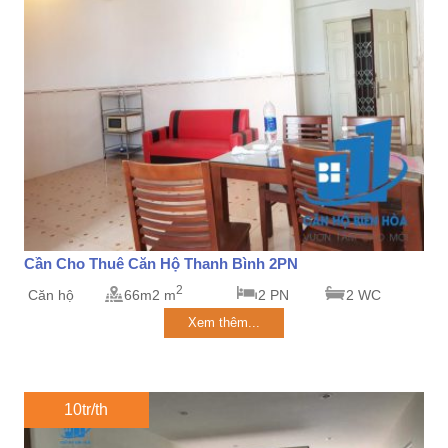
Cần Cho Thuê Căn Hộ Thanh Bình 2PN
2
Căn hộ
66m2 m
2 PN
2 WC
Xem thêm...
10tr/th