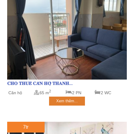
𝐂𝐇𝐎 𝐓𝐇𝐔𝐄̂ 𝐂𝐀̆𝐍 𝐇𝐎̣̂ 𝐓𝐇𝐀𝐍𝐇...
2
Căn hộ
65 m
2 PN
2 WC
Xem thêm...
7tr