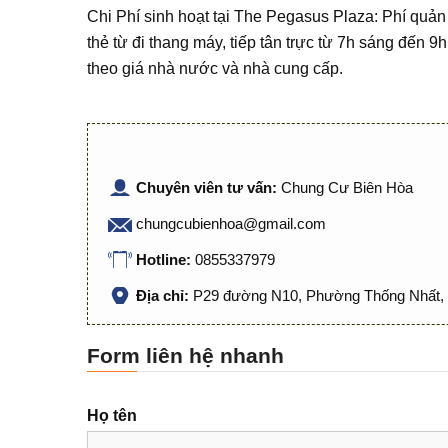
Chi Phí sinh hoạt tại The Pegasus Plaza: Phí quản
thẻ từ đi thang máy, tiếp tân trực từ 7h sáng đến 9
theo giá nhà nước và nhà cung cấp.
Chuyên viên tư vấn:
Chung Cư Biên Hòa
chungcubienhoa@gmail.com
Hotline:
0855337979
Địa chỉ:
P29 đường N10, Phường Thống Nhất, 
Form liên hệ nhanh
Họ tên