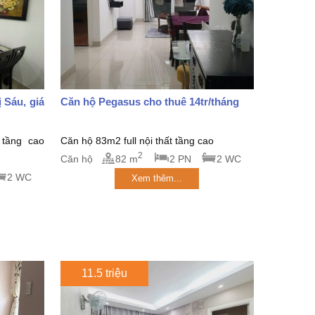
 Sáu, giá
Căn hộ Pegasus cho thuê 14tr/tháng
 tầng cao
Căn hộ 83m2 full nội thất tầng cao
2
Căn hộ
82 m
2 PN
2 WC
2 WC
Xem thêm...
11.5 triệu