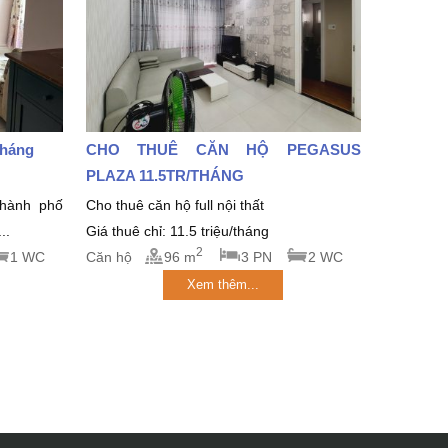
tháng
CHO THUÊ CĂN HỘ PEGASUS
PLAZA 11.5TR/THÁNG
thành phố
Cho thuê căn hộ full nội thất
..
Giá thuê chỉ: 11.5 triệu/tháng
2
1 WC
Căn hộ
96 m
3 PN
2 WC
Xem thêm...