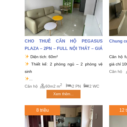
CHO THUÊ CĂN HỘ PEGASUS
Chung cư
PLAZA – 2PN – FULL NỘI THẤT – GIÁ
CHỈ 9...
Diện tích: 60m²
Căn hộ fu
Thiết kế: 2 phòng ngủ – 2 phòng vệ
giá chỉ 10
sinh
Căn hộ
...
2
Căn hộ
60m2 m
2 PN
2 WC
Xem thêm...
8 triệu
12 t