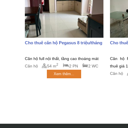
Cho thuê căn hộ Pegasus 8 triệu/tháng
Cho thuê
Căn hộ full nội thất, tầng cao thoáng mát
Căn hộ P
2
Căn hộ
54 m
2 PN
2 WC
thuê giá 
Căn hộ
Xem thêm...