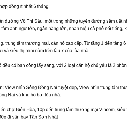
hợp đồng ít nhất 6 tháng.
iền đường Võ Thị Sáu, một trong những tuyến đường sầm uất n
 tâm anh ngữ lớn, ngân hàng lớn, nhãn hiệu cà phê nổi tiếng,
g, trung tâm thương mại, căn hộ cao cấp. Từ tầng 1 đến tầng 
 và siêu thị mini nằm trên lầu 7 của tòa nhà.
hộ đều có ban công lấy sáng, với 2 loại căn hộ chủ yếu là 2 ph
ìn: View nhìn Sông Đồng Nai tuyệt đẹp, View nhìn trung tâm t
ng Nai và khu hồ bơi tòa nhà.
ến chợ Biên Hòa, 10p đến trung tâm thương mại Vincom, siêu t
 30p đi sân bay Tân Sơn Nhất