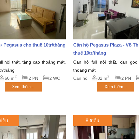
 Pegasus cho thuê 10tr/tháng
Căn hộ Pegasus Plaza - Võ Thị
thuê 10tr/tháng
ll nội thất, tầng cao thoáng mát,
Căn hộ full nội thất, căn góc
tr/tháng
thoáng mát
2
2
60 m
2 PN
2 WC
Căn hộ
82 m
2 PN
Xem thêm...
Xem thêm...
riệu
8 triệu