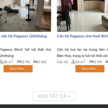
 căn hộ Pegasus 12th/tháng
Căn hộ Pegasus cho thuê 8tr/
egasus 86m2 full nội thất cho
Căn hộ toạ lạc tại trung tâm 
12tr/tháng
Biên Hoà, trang bị full nội thất với.
2
2
86 m
2 PN
2 WC
Căn hộ
54 m
2 PN
Xem thêm...
Xem thêm...
XEM TẤT CẢ +