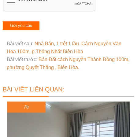
Bài viết sau:
Nhà Bán, 1 trệt 1 lầu Cách Nguyễn Văn
Hoa 100m, p.Thống Nhất Biên Hòa
Bài viết trước:
Bán Đất cách Nguyễn Thành Đồng 100m,
phường Quyết Thắng , Biên Hòa.
BÀI VIẾT LIÊN QUAN:
7tr