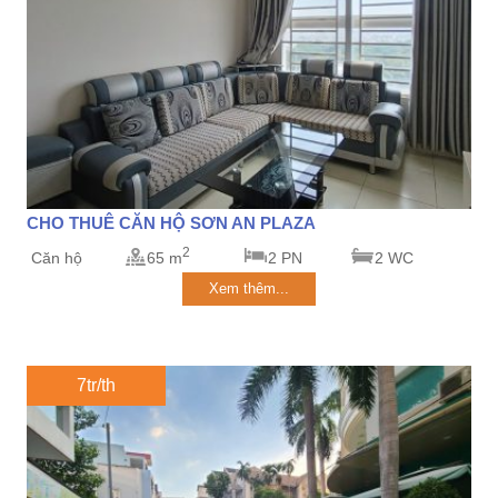
CHO THUÊ CĂN HỘ SƠN AN PLAZA
2
Căn hộ
65 m
2 PN
2 WC
Xem thêm...
7tr/th