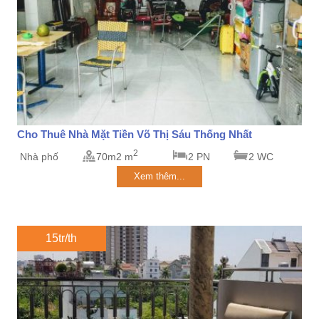
Cho Thuê Nhà Mặt Tiền Võ Thị Sáu Thống Nhất
2
Nhà phố
70m2 m
2 PN
2 WC
Xem thêm...
15tr/th