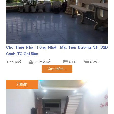
Cho Thuê Nhà Thống Nhất Mặt Tiền Đường N1, D2D
Cách ITO Chỉ 50m
2
Nhà phố
300m2 m
4 PN
4 WC
Xem thêm...
28tr/th