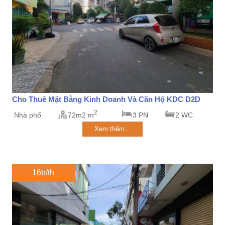
Cho Thuê Mặt Bằng Kinh Doanh Và Căn Hộ KDC D2D
2
Nhà phố
72m2 m
3 PN
2 WC
Xem thêm...
16tr/th