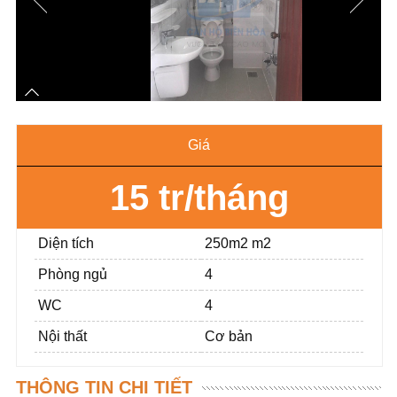
Giá
15 tr/tháng
Diện tích
250m2 m2
Phòng ngủ
4
WC
4
Nội thất
Cơ bản
THÔNG TIN CHI TIẾT