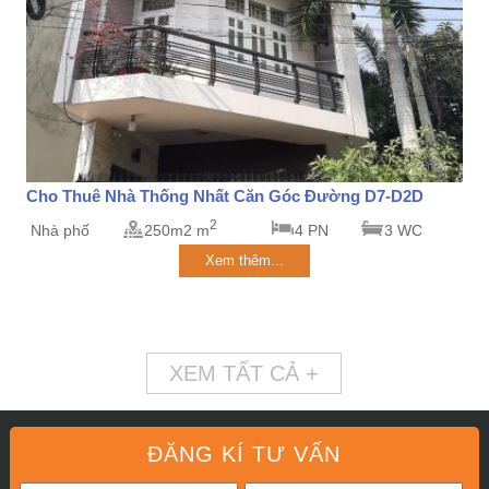
Cho Thuê Nhà Thống Nhất Căn Góc Đường D7-D2D
2
Nhà phố
250m2 m
4 PN
3 WC
Xem thêm...
XEM TẤT CẢ +
ĐĂNG KÍ TƯ VẤN