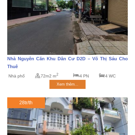
Nhà Nguyên Căn Khu Dân Cư D2D – Võ Thị Sáu Cho
Thuê
2
Nhà phố
72m2 m
4 PN
4 WC
Xem thêm...
28tr/th