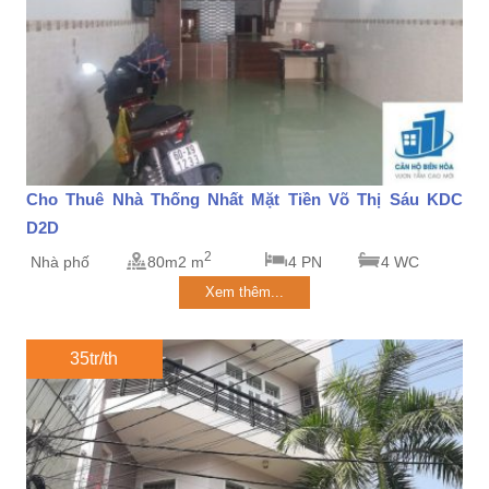
Cho Thuê Nhà Thống Nhất Mặt Tiền Võ Thị Sáu KDC
D2D
2
Nhà phố
80m2 m
4 PN
4 WC
Xem thêm...
35tr/th