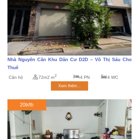
Nhà Nguyên Căn Khu Dân Cư D2D – Võ Thị Sáu Cho
Thuê
2
Căn hộ
72m2 m
4 PN
4 WC
Xem thêm...
20tr/th