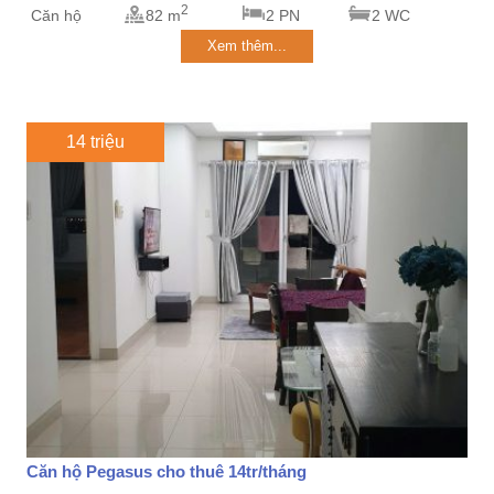
2
Căn hộ
82 m
2 PN
2 WC
Xem thêm...
14 triệu
Căn hộ Pegasus cho thuê 14tr/tháng