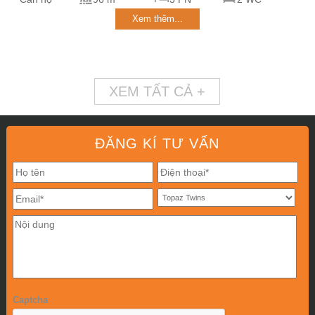
Xem thêm...
XEM TẤT CẢ +
ĐĂNG KÍ TƯ VẤN
Captcha