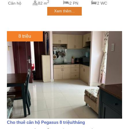
2
Căn hộ
82 m
2 PN
2 WC
Xem thêm...
8 triệu
Cho thuê căn hộ Pegasus 8 triệu/tháng