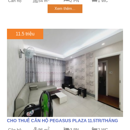
Căn hộ
54 m
2 PN
1 WC
Xem thêm...
11.5 triệu
CHO THUÊ CĂN HỘ PEGASUS PLAZA 11.5TR/THÁNG
2
Căn hộ
96 m
3 PN
2 WC