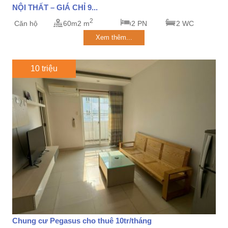
NỘI THẤT – GIÁ CHỈ 9...
2
Căn hộ
60m2 m
2 PN
2 WC
Xem thêm...
10 triệu
Chung cư Pegasus cho thuê 10tr/tháng