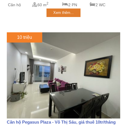
2
Căn hộ
60 m
2 PN
2 WC
Xem thêm...
10 triệu
Căn hộ Pegasus Plaza - Võ Thị Sáu, giá thuê 10tr/tháng