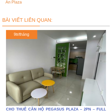
An Plaza
BÀI VIẾT LIÊN QUAN:
9tr/tháng
CHO THUÊ CĂN HỘ PEGASUS PLAZA – 2PN – FULL