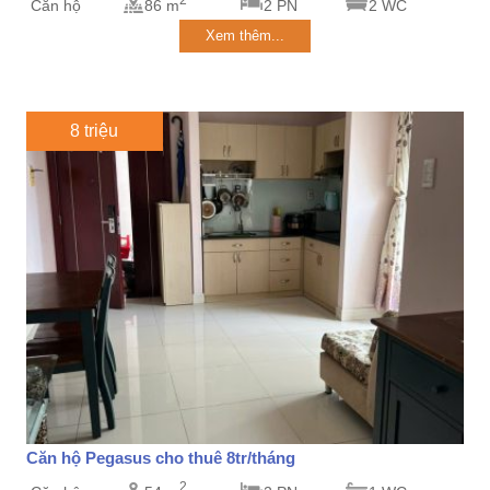
Căn hộ
86 m
2 PN
2 WC
Xem thêm...
8 triệu
Căn hộ Pegasus cho thuê 8tr/tháng
2