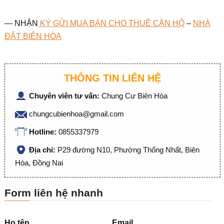
— NHẬN
KÝ GỬI MUA BÁN CHO THUÊ CĂN HỘ
–
NHÀ
ĐẤT BIÊN HÒA
THÔNG TIN LIÊN HỆ
Chuyên viên tư vấn:
Chung Cư Biên Hòa
chungcubienhoa@gmail.com
Hotline:
0855337979
Địa chỉ:
P29 đường N10, Phường Thống Nhất, Biên
Hòa, Đồng Nai
Form liên hệ nhanh
Họ tên
Email