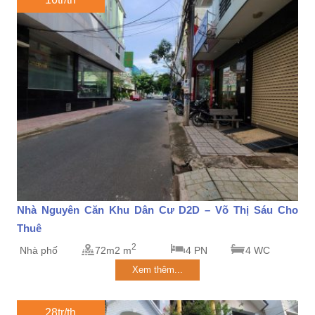
Nhà Nguyên Căn Khu Dân Cư D2D – Võ Thị Sáu Cho
Thuê
2
Nhà phố
72m2 m
4 PN
4 WC
Xem thêm...
28tr/th