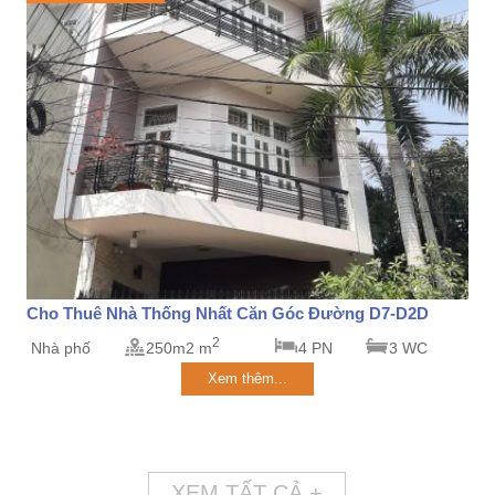
Cho Thuê Nhà Thống Nhất Căn Góc Đường D7-D2D
2
Nhà phố
250m2 m
4 PN
3 WC
Xem thêm...
XEM TẤT CẢ +