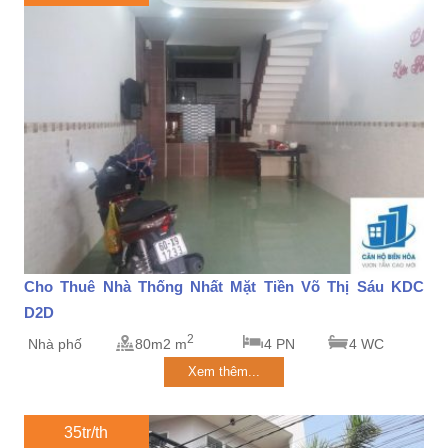
Cho Thuê Nhà Thống Nhất Mặt Tiền Võ Thị Sáu KDC
D2D
2
Nhà phố
80m2 m
4 PN
4 WC
Xem thêm...
35tr/th