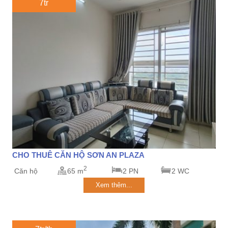
7tr
CHO THUÊ CĂN HỘ SƠN AN PLAZA
2
Căn hộ
65 m
2 PN
2 WC
Xem thêm...