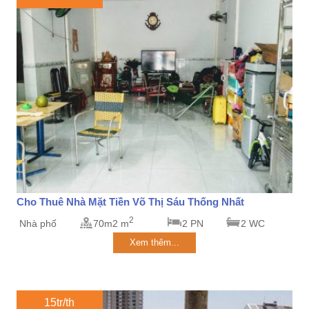
Cho Thuê Nhà Mặt Tiền Võ Thị Sáu Thống Nhất
2
Nhà phố
70m2 m
2 PN
2 WC
Xem thêm...
15tr/th