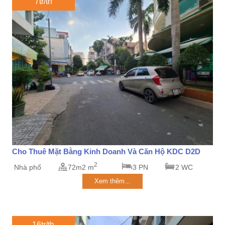
7tr/th
Cho Thuê Mặt Bằng Kinh Doanh Và Căn Hộ KDC D2D
2
Nhà phố
72m2 m
3 PN
2 WC
Xem thêm...
16tr/th