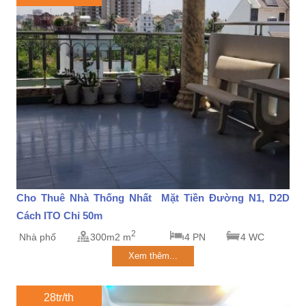
Cho Thuê Nhà Thống Nhất Mặt Tiền Đường N1, D2D
Cách ITO Chỉ 50m
2
Nhà phố
300m2 m
4 PN
4 WC
Xem thêm...
28tr/th