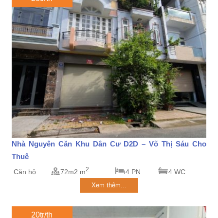
Nhà Nguyên Căn Khu Dân Cư D2D – Võ Thị Sáu Cho
Thuê
2
Căn hộ
72m2 m
4 PN
4 WC
Xem thêm...
20tr/th