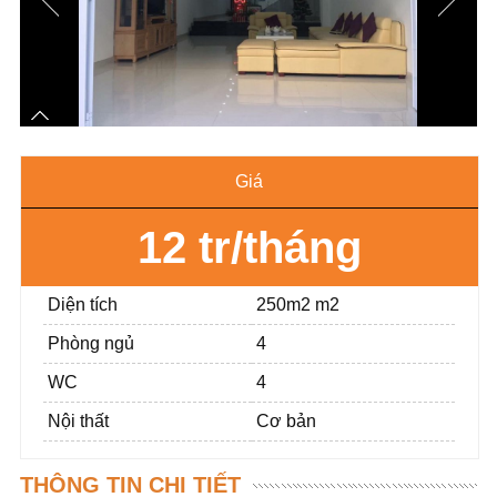
Giá
12 tr/tháng
Diện tích
250m2 m2
Phòng ngủ
4
WC
4
Nội thất
Cơ bản
THÔNG TIN CHI TIẾT