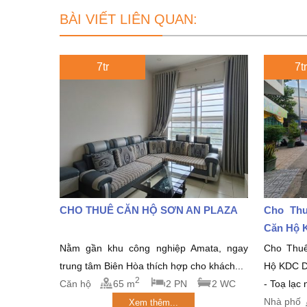
BÀI VIẾT LIÊN QUAN:
7tr
7tr
CHO THUÊ CĂN HỘ SƠN AN PLAZA
Cho Thu
Căn Hộ 
Nằm gần khu công nghiệp Amata, ngay
Cho Thu
trung tâm Biên Hòa thích hợp cho khách...
Hộ KDC 
2
Căn hộ
65 m
2 PN
2 WC
- Toạ lạc
Nhà phố
Xem thêm...