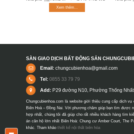
Xem thêm...
SÀN GIAO DỊCH BẤT ĐỘNG SẢN CHUNGCUB
Email:
chungcubienhoa@gmail.com
Tel:
0855 33 79 79
Add:
P29 đường N10, Phường Thống Nhất,
Chungcubienhoa.com là website giới thiệu cung cấp dịch vụ 
Biên Hoà – Đồng Nai. Với phương châm giúp bạn tìm được ng
hợp nhất, chúng tôi đã giúp cho rất nhiều khách hàng tìm k
án căn hộ lớn nhất Biên Hoà: Chung cư Amber Court, The P
khác. Tham khảo
thiết kế nội thất biên hòa