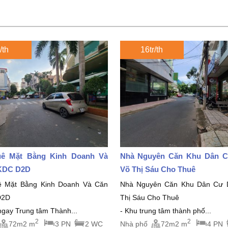
/th
16tr/th
ê Mặt Bằng Kinh Doanh Và
Nhà Nguyên Căn Khu Dân 
KDC D2D
Võ Thị Sáu Cho Thuê
ê Mặt Bằng Kinh Doanh Và Căn
Nhà Nguyên Căn Khu Dân Cư 
D2D
Thị Sáu Cho Thuê
 ngay Trung tâm Thành...
- Khu trung tâm thành phố...
2
2
72m2 m
3 PN
2 WC
Nhà phố
72m2 m
4 PN