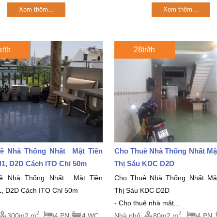
Xem thêm...
Xem thêm...
r/th
28tr/th
ê Nhà Thống Nhất Mặt Tiền
Cho Thuê Nhà Thống Nhất Mặt
1, D2D Cách ITO Chỉ 50m
Thị Sáu KDC D2D
ê Nhà Thống Nhất Mặt Tiền
Cho Thuê Nhà Thống Nhất Mặt
, D2D Cách ITO Chỉ 50m
Thị Sáu KDC D2D
- Cho thuê nhà mặt...
2
2
300m2 m
4 PN
4 WC
Nhà phố
80m2 m
4 PN