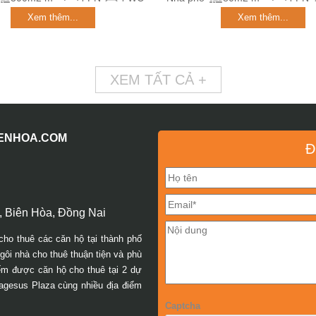
Xem thêm...
Xem thêm...
XEM TẤT CẢ +
IENHOA.COM
Đ
 Biên Hòa, Đồng Nai
cho thuê các căn hộ tại thành phố
ôi nhà cho thuê thuận tiện và phù
iếm được căn hộ cho thuê tại 2 dự
agesus Plaza cùng nhiều địa điểm
Captcha