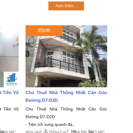
Xem thêm...
35tr/th
 Tiền Võ
Cho Thuê Nhà Thống Nhất Căn Góc
Đường D7-D2D
 Tiền Võ
Cho Thuê Nhà Thống Nhất Căn Góc
Đường D7-D2D
- Tiện ích xung quanh đa...
2
4 WC
Nhà phố
250m2 m
4 PN
3 WC