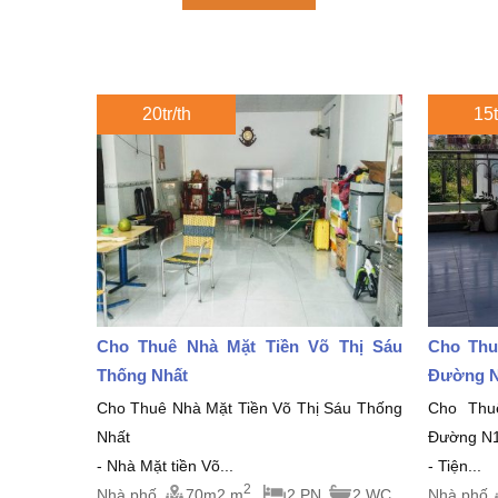
20tr/th
15t
Cho Thuê Nhà Mặt Tiền Võ Thị Sáu
Cho Thu
Thống Nhất
Đường N
Cho Thuê Nhà Mặt Tiền Võ Thị Sáu Thống
Cho Thu
Nhất
Đường N1
- Nhà Mặt tiền Võ...
- Tiện...
2
Nhà phố
70m2 m
2 PN
2 WC
Nhà phố