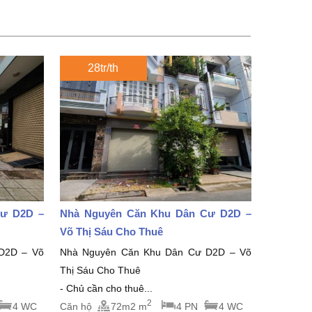
28tr/th
Cư D2D –
Nhà Nguyên Căn Khu Dân Cư D2D –
Võ Thị Sáu Cho Thuê
D2D – Võ
Nhà Nguyên Căn Khu Dân Cư D2D – Võ
Thị Sáu Cho Thuê
- Chủ cần cho thuê...
2
4 WC
Căn hộ
72m2 m
4 PN
4 WC