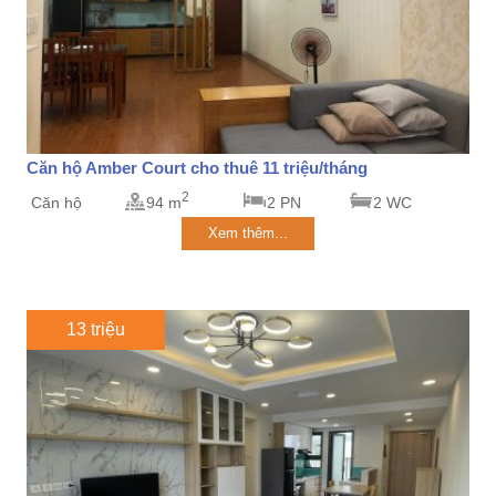
Căn hộ Amber Court cho thuê 11 triệu/tháng
2
Căn hộ
94 m
2 PN
2 WC
Xem thêm...
13 triệu