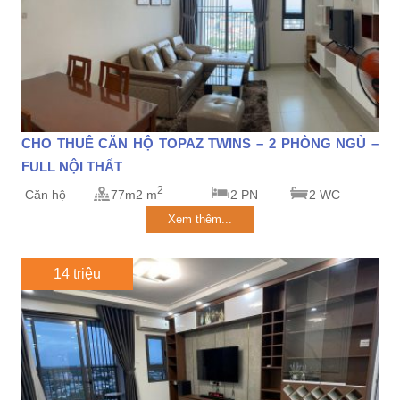
CHO THUÊ CĂN HỘ TOPAZ TWINS – 2 PHÒNG NGỦ –
FULL NỘI THẤT
2
Căn hộ
77m2 m
2 PN
2 WC
Xem thêm...
14 triệu