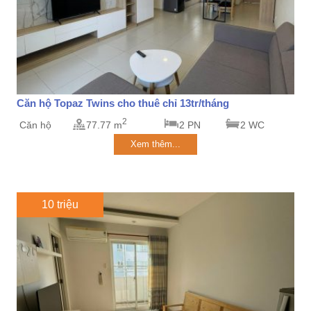
Căn hộ Topaz Twins cho thuê chỉ 13tr/tháng
2
Căn hộ
77.77 m
2 PN
2 WC
Xem thêm...
10 triệu