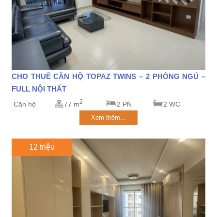
CHO THUÊ CĂN HỘ TOPAZ TWINS – 2 PHÒNG NGỦ –
FULL NỘI THẤT
2
Căn hộ
77 m
2 PN
2 WC
Xem thêm...
12 triệu