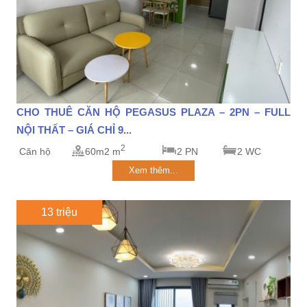
CHO THUÊ CĂN HỘ PEGASUS PLAZA – 2PN – FULL
NỘI THẤT – GIÁ CHỈ 9...
2
Căn hộ
60m2 m
2 PN
2 WC
Xem thêm...
13 triệu