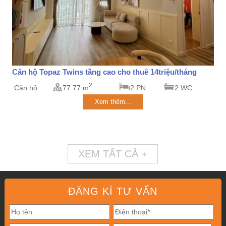
Căn hộ Topaz Twins tầng cao cho thuê 14triệu/tháng
2
Căn hộ
77.77 m
2 PN
2 WC
Xem thêm...
XEM TẤT CẢ +
ĐĂNG KÍ TƯ VẤN