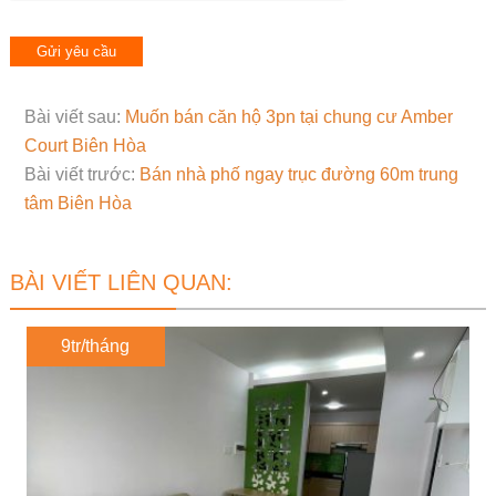
Bài viết sau:
Muốn bán căn hộ 3pn tại chung cư Amber
Court Biên Hòa
Bài viết trước:
Bán nhà phố ngay trục đường 60m trung
tâm Biên Hòa
BÀI VIẾT LIÊN QUAN:
9tr/tháng