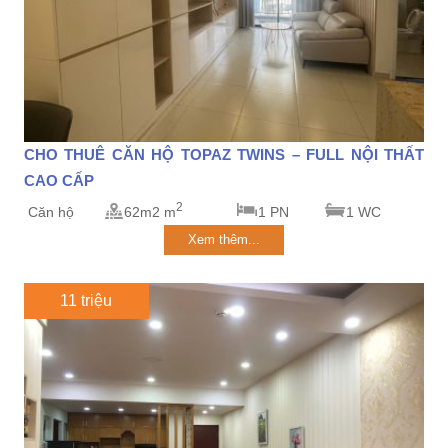
CHO THUÊ CĂN HỘ TOPAZ TWINS – FULL NỘI THẤT
CAO CẤP
2
Căn hộ
62m2 m
1 PN
1 WC
Xem thêm...
11 triệu