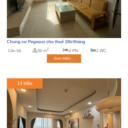
Chung cư Pegasus cho thuê 10tr/tháng
2
Căn hộ
60 m
2 PN
2 WC
Xem thêm...
14 triệu