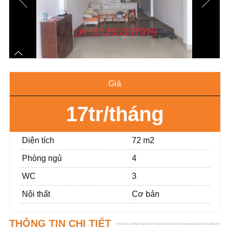
Giá
17tr/tháng
Diện tích
72 m2
Phòng ngủ
4
WC
3
Nội thất
Cơ bản
THÔNG TIN CHI TIẾT