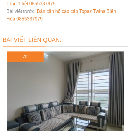
1 lầu 1 trệt 0855337979
Bài viết trước:
Bán căn hộ cao cấp Topaz Twins Biên
Hòa 0855337979
BÀI VIẾT LIÊN QUAN:
7tr