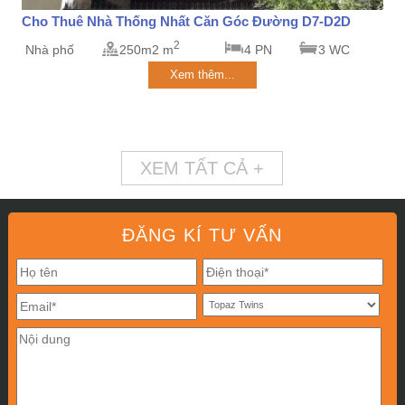
Cho Thuê Nhà Thống Nhất Căn Góc Đường D7-D2D
2
Nhà phố
250m2 m
4 PN
3 WC
Xem thêm...
XEM TẤT CẢ +
ĐĂNG KÍ TƯ VẤN