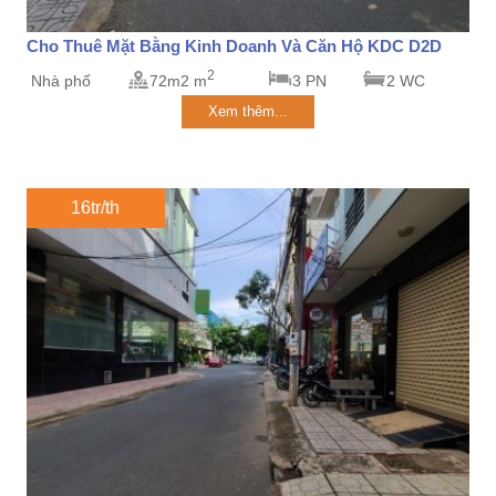
Cho Thuê Mặt Bằng Kinh Doanh Và Căn Hộ KDC D2D
2
Nhà phố
72m2 m
3 PN
2 WC
Xem thêm...
16tr/th