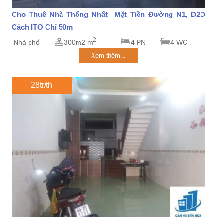
Cho Thuê Nhà Thống Nhất Mặt Tiền Đường N1, D2D
Cách ITO Chỉ 50m
2
Nhà phố
300m2 m
4 PN
4 WC
Xem thêm...
28tr/th