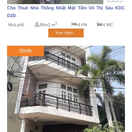
Cho Thuê Nhà Thống Nhất Mặt Tiền Võ Thị Sáu KDC
D2D
2
Nhà phố
80m2 m
4 PN
4 WC
Xem thêm...
35tr/th