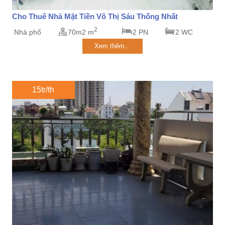
Cho Thuê Nhà Mặt Tiền Võ Thị Sáu Thống Nhất
2
Nhà phố
70m2 m
2 PN
2 WC
Xem thêm...
15tr/th