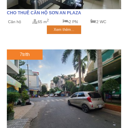
CHO THUÊ CĂN HỘ SƠN AN PLAZA
2
Căn hộ
65 m
2 PN
2 WC
Xem thêm...
7tr/th