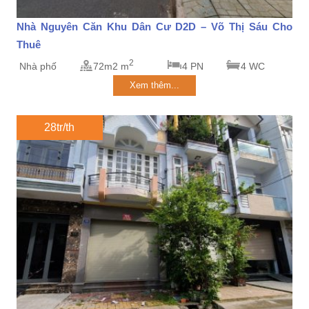
Nhà Nguyên Căn Khu Dân Cư D2D – Võ Thị Sáu Cho
Thuê
2
Nhà phố
72m2 m
4 PN
4 WC
Xem thêm...
28tr/th