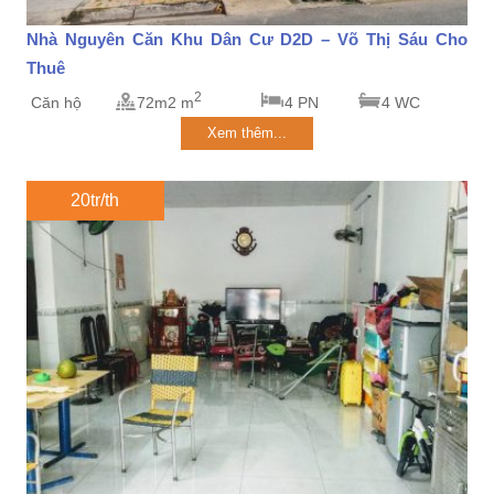
Nhà Nguyên Căn Khu Dân Cư D2D – Võ Thị Sáu Cho
Thuê
2
Căn hộ
72m2 m
4 PN
4 WC
Xem thêm...
20tr/th