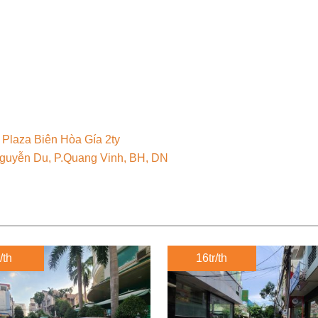
Plaza Biên Hòa Gía 2ty
guyễn Du, P.Quang Vinh, BH, DN
/th
16tr/th