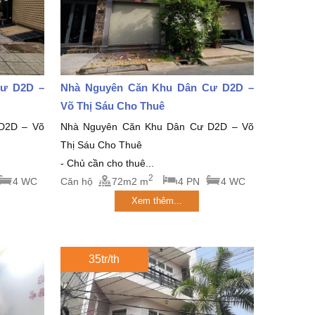
Cư D2D –
Nhà Nguyên Căn Khu Dân Cư D2D –
Võ Thị Sáu Cho Thuê
D2D – Võ
Nhà Nguyên Căn Khu Dân Cư D2D – Võ
Thị Sáu Cho Thuê
- Chủ cần cho thuê...
2
4 WC
Căn hộ
72m2 m
4 PN
4 WC
Xem thêm...
35tr/th