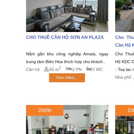
CHO THUÊ CĂN HỘ SƠN AN PLAZA
Cho Thu
Căn Hộ 
Nằm gần khu công nghiệp Amata, ngay
Cho Thu
trung tâm Biên Hòa thích hợp cho khách...
Hộ KDC 
2
Căn hộ
65 m
2 PN
2 WC
- Toạ lạc
Nhà phố
Xem thêm...
20tr/th
15t