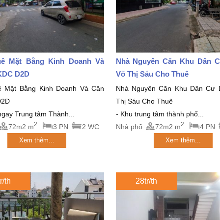
ê Mặt Bằng Kinh Doanh Và
Nhà Nguyên Căn Khu Dân 
KDC D2D
Võ Thị Sáu Cho Thuê
ê Mặt Bằng Kinh Doanh Và Căn
Nhà Nguyên Căn Khu Dân Cư 
D2D
Thị Sáu Cho Thuê
 ngay Trung tâm Thành...
- Khu trung tâm thành phố...
2
2
72m2 m
3 PN
2 WC
Nhà phố
72m2 m
4 PN
Xem thêm...
Xem thêm...
r/th
28tr/th