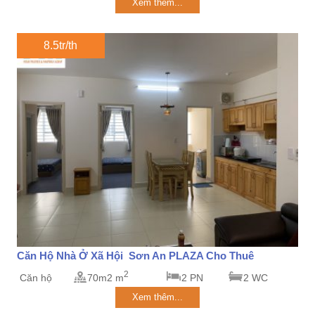
Xem thêm...
8.5tr/th
Căn Hộ Nhà Ở Xã Hội Sơn An PLAZA Cho Thuê
2
Căn hộ
70m2 m
2 PN
2 WC
Xem thêm...