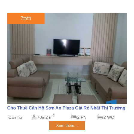
7tr/th
Cho Thuê Căn Hộ Sơn An Plaza Giá Rẻ Nhất Thị Trường
2
Căn hộ
70m2 m
2 PN
2 WC
Xem thêm...