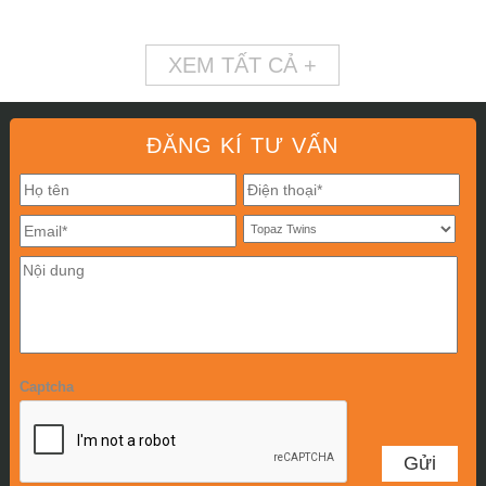
XEM TẤT CẢ +
ĐĂNG KÍ TƯ VẤN
Captcha