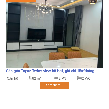
Căn góc Topaz Twins view hồ bơi, giá chỉ 15tr/tháng
2
Căn hộ
82 m
2 PN
2 WC
Xem thêm...