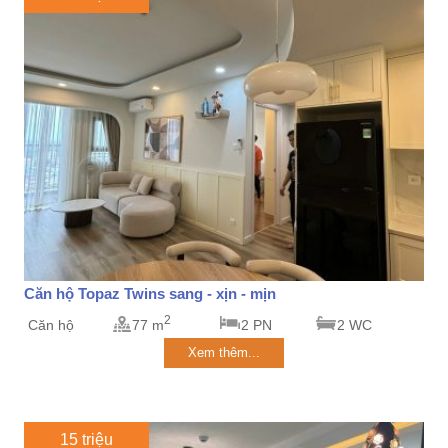
Căn hộ Topaz Twins sang - xịn - mịn
2
Căn hộ
77 m
2 PN
2 WC
Xem thêm...
15 triệu