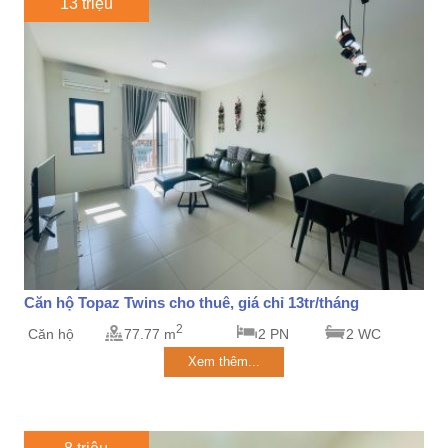
13 triệu
Căn hộ Topaz Twins cho thuê, giá chỉ 13tr/tháng
2
Căn hộ
77.77 m
2 PN
2 WC
Xem thêm...