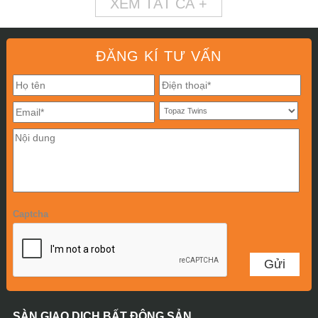
XEM TẤT CẢ +
ĐĂNG KÍ TƯ VẤN
Captcha
SÀN GIAO DỊCH BẤT ĐỘNG SẢN