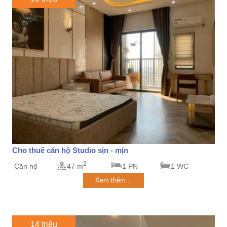
Cho thuê căn hộ Studio sịn - mịn
2
Căn hộ
47 m
1 PN
1 WC
Xem thêm...
14 triệu