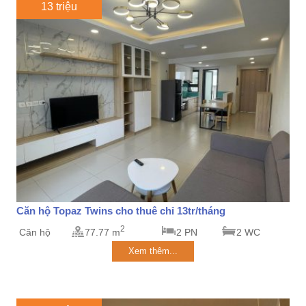
13 triệu
Căn hộ Topaz Twins cho thuê chỉ 13tr/tháng
2
Căn hộ
77.77 m
2 PN
2 WC
Xem thêm...