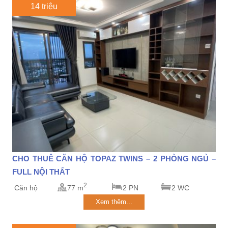
14 triệu
CHO THUÊ CĂN HỘ TOPAZ TWINS – 2 PHÒNG NGỦ –
FULL NỘI THẤT
2
Căn hộ
77 m
2 PN
2 WC
Xem thêm...