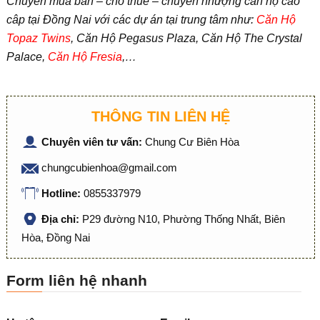
Chuyên mua bán – cho thuê – chuyển nhượng căn hộ cao
câp tại Đồng Nai với các dự án tại trung tâm như:
Căn Hộ
Topaz Twins
, Căn Hộ Pegasus Plaza, Căn Hộ The Crystal
Palace,
Căn Hộ Fresia
,…
THÔNG TIN LIÊN HỆ
Chuyên viên tư vấn:
Chung Cư Biên Hòa
chungcubienhoa@gmail.com
Hotline:
0855337979
Địa chỉ:
P29 đường N10, Phường Thống Nhất, Biên
Hòa, Đồng Nai
Form liên hệ nhanh