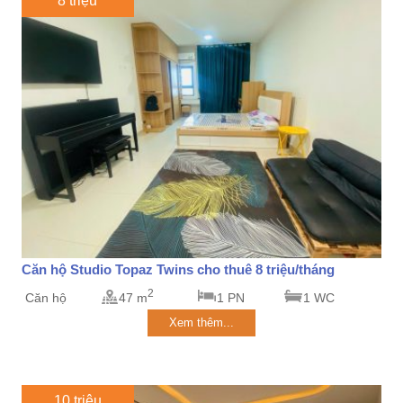
8 triệu
Căn hộ Studio Topaz Twins cho thuê 8 triệu/tháng
2
Căn hộ
47 m
1 PN
1 WC
Xem thêm...
10 triệu