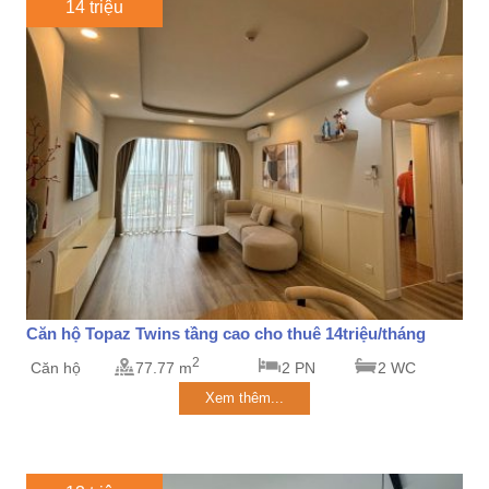
14 triệu
Căn hộ Topaz Twins tầng cao cho thuê 14triệu/tháng
2
Căn hộ
77.77 m
2 PN
2 WC
Xem thêm...