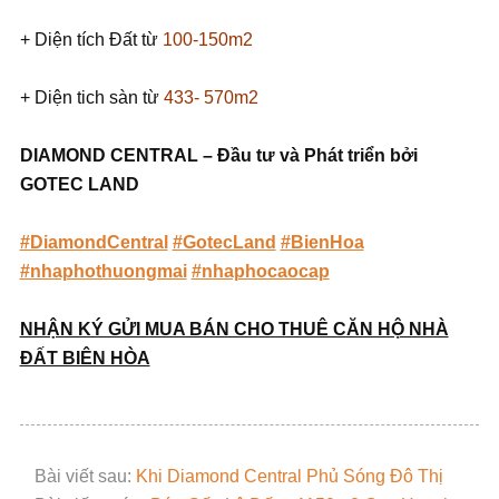
+ Diện tích Đất từ
100-150m2
+ Diện tich sàn từ
433- 570m2
DIAMOND CENTRAL – Đầu tư và Phát triển bởi
GOTEC LAND
#DiamondCentral
#GotecLand
#BienHoa
#nhaphothuongmai
#nhaphocaocap
NHẬN KÝ GỬI MUA BÁN CHO THUÊ CĂN HỘ NHÀ
ĐẤT BIÊN HÒA
Bài viết sau:
Khi Diamond Central Phủ Sóng Đô Thị