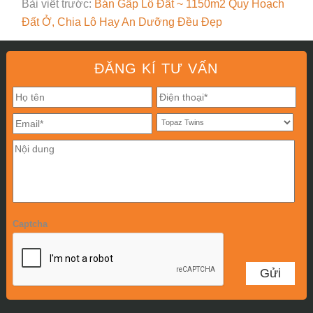
Bài viết trước:
Bán Gấp Lô Đất ~ 1150m2 Quy Hoạch
Đất Ở, Chia Lô Hay An Dưỡng Đều Đẹp
ĐĂNG KÍ TƯ VẤN
Captcha