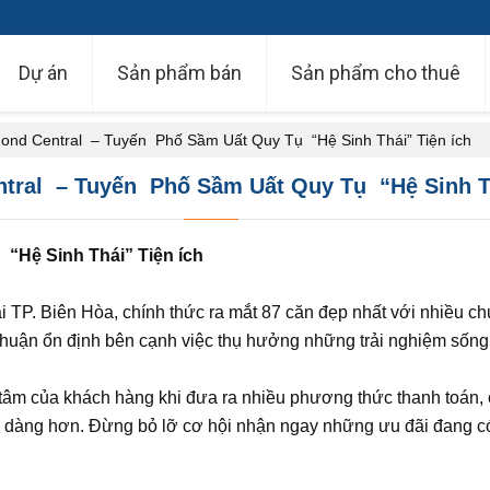
Dự án
Sản phẩm bán
Sản phẩm cho thuê
nd Central – Tuyến Phố Sầm Uất Quy Tụ “Hệ Sinh Thái” Tiện ích
al – Tuyến Phố Sầm Uất Quy Tụ “Hệ Sinh Tha
̣ “H
ệ
Sinh Th
á
i” Ti
ệ
n ích
ại TP. Biên Hòa, chính thức ra mắt 87 căn đẹp nhất với nhiều 
 nhuận ổn định bên cạnh việc thụ hưởng những trải nghiệm sốn
tâm của khách hàng khi đưa ra nhiều phương thức thanh toán, ch
ễ dàng hơn. Đừng bỏ lỡ cơ hội nhận ngay những ưu đãi đang có