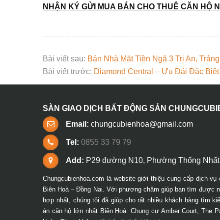
NH
Ậ
N KÝ G
Ử
I MUA BÁN CHO THUÊ C
Ă
N H
Ộ
N
Bài viết sau:
Bán Nhà Mặt Tiền Ngã 3 Trị An, Trản
Bài viết trước:
Diamond Central – Ưu Đải Đặc Biệ
SÀN GIAO DỊCH BẤT ĐỘNG SẢN CHUNGCUB
Email:
chungcubienhoa@gmail.com
Tel:
0855 33 79 79
Add:
P29 đường N10, Phường Thống Nhất,
Chungcubienhoa.com là website giới thiệu cung cấp dịch vụ 
Biên Hoà – Đồng Nai. Với phương châm giúp bạn tìm được ng
hợp nhất, chúng tôi đã giúp cho rất nhiều khách hàng tìm k
án căn hộ lớn nhất Biên Hoà: Chung cư Amber Court, The P