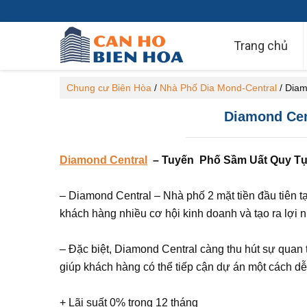
Trang chủ
Chung cư Biên Hòa
/
Nhà Phố Dia Mond-Central
/
Diamo
Diamond Centr
Diamond Central
– Tuy
ế
n Ph
ố
S
ầm
U
ất
Quy Tu
– Diamond Central – Nhà phố 2 mặt tiền đầu tiên t
khách hàng nhiều cơ hội kinh doanh và tạo ra lợi
– Đặc biệt, Diamond Central càng thu hút sự quan 
giúp khách hàng có thể tiếp cận dự án một cách d
+ Lãi suất 0% trong 12 tháng