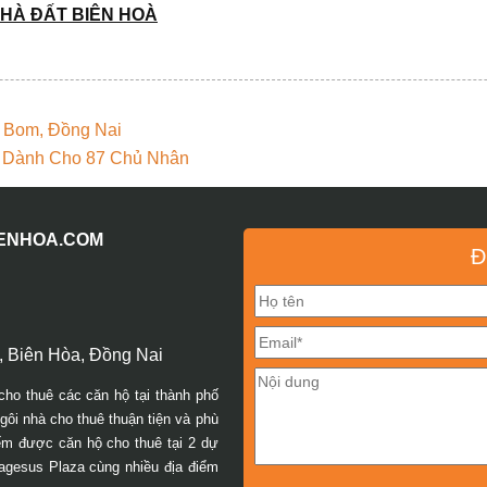
HÀ
ĐẤ
T BIÊN HOÀ
g Bom, Đồng Nai
t Dành Cho 87 Chủ Nhân
IENHOA.COM
Đ
 Biên Hòa, Đồng Nai
cho thuê các căn hộ tại thành phố
ôi nhà cho thuê thuận tiện và phù
iếm được căn hộ cho thuê tại 2 dự
agesus Plaza cùng nhiều địa điểm