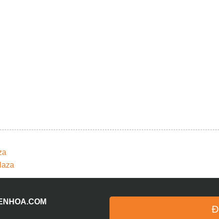
za
laza
IENHOA.COM
Đ