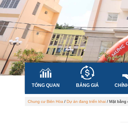
TỔNG QUAN
BẢNG GIÁ
CHÍN
Chung cư Biên Hòa
/
Dự án đang triển khai
/
Mặt bằng 