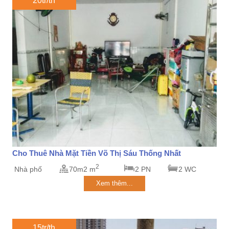
20tr/th
Cho Thuê Nhà Mặt Tiền Võ Thị Sáu Thống Nhất
2
Nhà phố
70m2 m
2 PN
2 WC
Xem thêm...
15tr/th