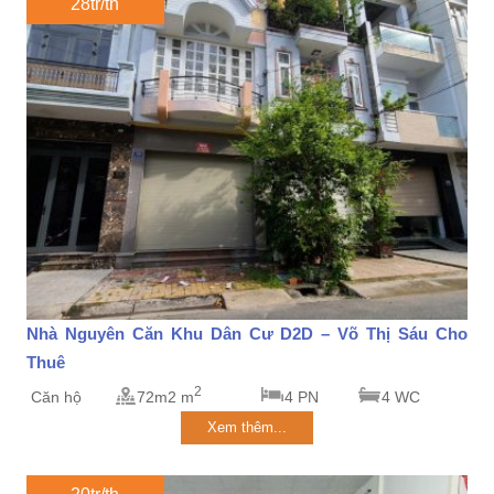
28tr/th
Nhà Nguyên Căn Khu Dân Cư D2D – Võ Thị Sáu Cho
Thuê
2
Căn hộ
72m2 m
4 PN
4 WC
Xem thêm...