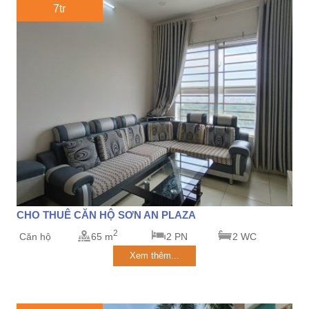
7tr
CHO THUÊ CĂN HỘ SƠN AN PLAZA
2
Căn hộ
65 m
2 PN
2 WC
Xem thêm...