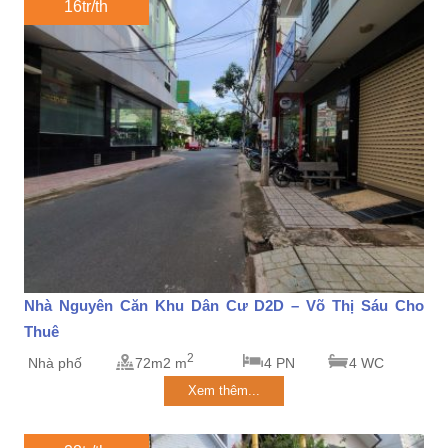
16tr/th
Nhà Nguyên Căn Khu Dân Cư D2D – Võ Thị Sáu Cho
Thuê
2
Nhà phố
72m2 m
4 PN
4 WC
Xem thêm...