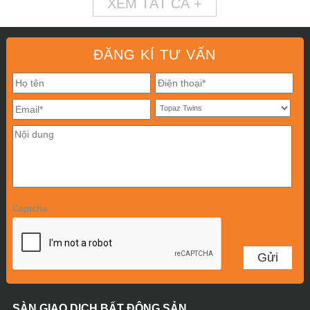
XEM TẤT CẢ +
ĐĂNG KÍ TƯ VẤN
Captcha
SÀN GIAO DỊCH BẤT ĐỘNG SẢN