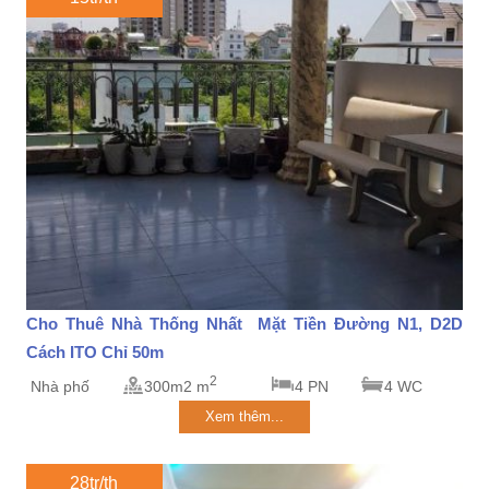
Cho Thuê Nhà Thống Nhất Mặt Tiền Đường N1, D2D
Cách ITO Chỉ 50m
2
Nhà phố
300m2 m
4 PN
4 WC
Xem thêm...
28tr/th