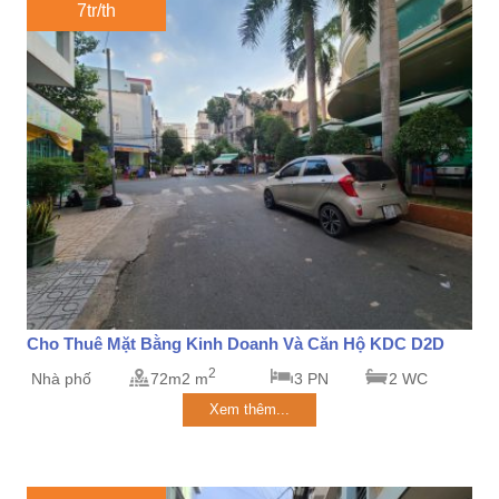
7tr/th
Cho Thuê Mặt Bằng Kinh Doanh Và Căn Hộ KDC D2D
2
Nhà phố
72m2 m
3 PN
2 WC
Xem thêm...