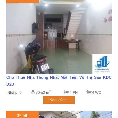
Cho Thuê Nhà Thống Nhất Mặt Tiền Võ Thị Sáu KDC
D2D
2
Nhà phố
80m2 m
4 PN
4 WC
Xem thêm...
35tr/th