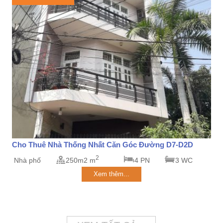
Cho Thuê Nhà Thống Nhất Căn Góc Đường D7-D2D
2
Nhà phố
250m2 m
4 PN
3 WC
Xem thêm...