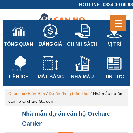
HOTLINE: 0834 00 66 88
TỔNG QUAN
BẢNG GIÁ
CHÍNH SÁCH
VỊ TRÍ
TIỆN ÍCH
MẶT BẰNG
NHÀ MẪU
TIN TỨC
Chung cư Biên Hòa
/
Dự án đang triển khai
/
Nhà mẫu dự án
căn hộ Orchard Garden
Nhà mẫu dự án căn hộ Orchard
Garden