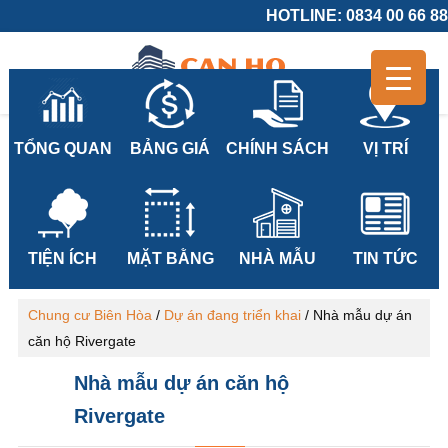
HOTLINE: 0834 00 66 88
TỔNG QUAN
BẢNG GIÁ
CHÍNH SÁCH
VỊ TRÍ
TIỆN ÍCH
MẶT BẰNG
NHÀ MẪU
TIN TỨC
Chung cư Biên Hòa
/
Dự án đang triển khai
/
Nhà mẫu dự án
căn hộ Rivergate
Nhà mẫu dự án căn hộ
Rivergate