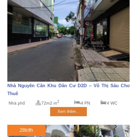
Nhà Nguyên Căn Khu Dân Cư D2D – Võ Thị Sáu Cho
Thuê
2
Nhà phố
72m2 m
4 PN
4 WC
Xem thêm...
28tr/th