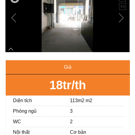
Giá
18tr/th
Diện tích
113m2 m2
Phòng ngủ
3
WC
2
Nội thất
Cơ bản