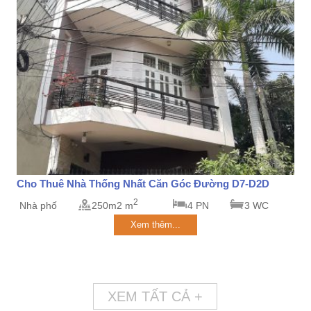
Cho Thuê Nhà Thống Nhất Căn Góc Đường D7-D2D
2
Nhà phố
250m2 m
4 PN
3 WC
Xem thêm...
XEM TẤT CẢ +