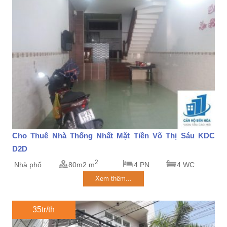
Cho Thuê Nhà Thống Nhất Mặt Tiền Võ Thị Sáu KDC
D2D
2
Nhà phố
80m2 m
4 PN
4 WC
Xem thêm...
35tr/th