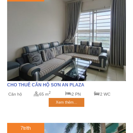
CHO THUÊ CĂN HỘ SƠN AN PLAZA
2
Căn hộ
65 m
2 PN
2 WC
Xem thêm...
7tr/th