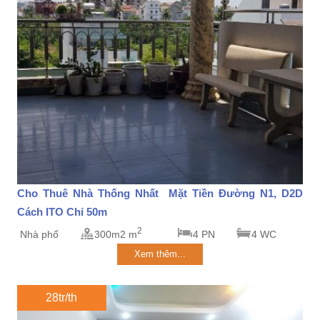
Cho Thuê Nhà Thống Nhất Mặt Tiền Đường N1, D2D
Cách ITO Chỉ 50m
2
Nhà phố
300m2 m
4 PN
4 WC
Xem thêm...
28tr/th