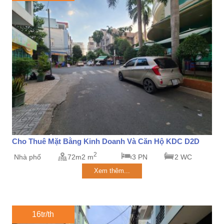
Cho Thuê Mặt Bằng Kinh Doanh Và Căn Hộ KDC D2D
2
Nhà phố
72m2 m
3 PN
2 WC
Xem thêm...
16tr/th