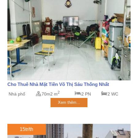
Cho Thuê Nhà Mặt Tiền Võ Thị Sáu Thống Nhất
2
Nhà phố
70m2 m
2 PN
2 WC
Xem thêm...
15tr/th