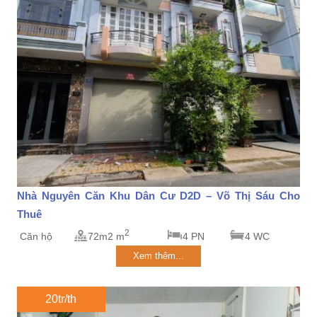
Nhà Nguyên Căn Khu Dân Cư D2D – Võ Thị Sáu Cho
Thuê
2
Căn hộ
72m2 m
4 PN
4 WC
Xem thêm...
20tr/th