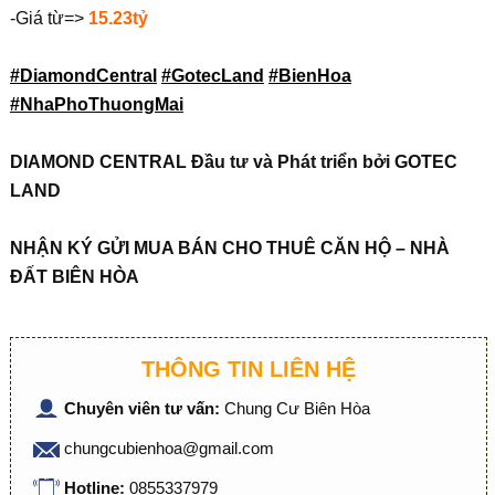
-Giá từ=>
15.23tỷ
#DiamondCentral
#GotecLand
#BienHoa
#NhaPhoThuongMai
DIAMOND CENTRAL Đầu tư và Phát triển bởi GOTEC
LAND
NHẬN KÝ GỬI MUA BÁN CHO THUÊ CĂN HỘ – NHÀ
ĐẤT BIÊN HÒA
THÔNG TIN LIÊN HỆ
Chuyên viên tư vấn:
Chung Cư Biên Hòa
chungcubienhoa@gmail.com
Hotline:
0855337979