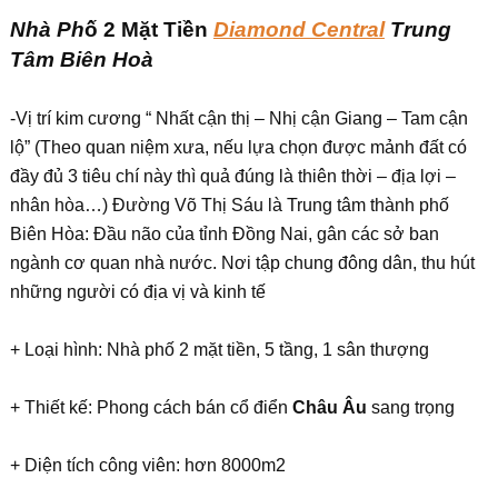
Nhà Ph
ố
2 M
ặ
t Ti
ề
n
Diamond Central
Trung
Tâm Biên Hoà
-Vị trí kim cương “ Nhất cận thị – Nhị cận Giang – Tam cận
lộ” (Theo quan niệm xưa, nếu lựa chọn được mảnh đất có
đầy đủ 3 tiêu chí này thì quả đúng là thiên thời – địa lợi –
nhân hòa…) Đường Võ Thị Sáu là Trung tâm thành phố
Biên Hòa: Đầu não của tỉnh Đồng Nai, gân các sở ban
ngành cơ quan nhà nước. Nơi tập chung đông dân, thu hút
những người có địa vị và kinh tế
+ Loại hình: Nhà phố 2 mặt tiền, 5 tầng, 1 sân thượng
+ Thiết kế: Phong cách bán cổ điển
Châu Âu
sang trọng
+ Diện tích công viên: hơn 8000m2