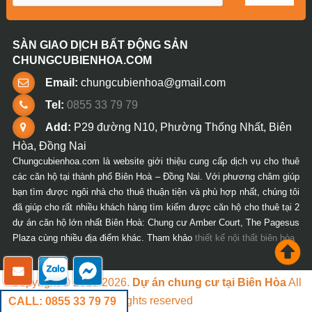
SÀN GIAO DỊCH BẤT ĐỘNG SẢN
CHUNGCUBIENHOA.COM
Email:
chungcubienhoa@gmail.com
Tel:
0855 33 79 79
Add:
P29 đường N10, Phường Thống Nhất, Biên
Hòa, Đồng Nai
Chungcubienhoa.com là website giới thiệu cung cấp dịch vụ cho thuê
các căn hộ tại thành phố Biên Hoà – Đồng Nai. Với phương châm giúp
bạn tìm được ngôi nhà cho thuê thuận tiện và phù hợp nhất, chúng tôi
đã giúp cho rất nhiều khách hàng tìm kiếm được căn hộ cho thuê tại 2
dự án căn hộ lớn nhất Biên Hoà: Chung cư Amber Court, The Pagesus
Plaza cùng nhiều địa điểm khác. Tham khảo
thiết kế nội thất biên hòa
Copyright © 2018-2026.
Dự án chung cư tại Biên Hòa
All
rights reserved
CALL: 0855 33 79 79