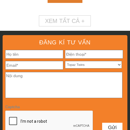
XEM TẤT CẢ +
ĐĂNG KÍ TƯ VẤN
Captcha