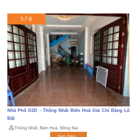
5.7 tỷ
Nhà Phố D2D - Thống Nhất Biên Hoà Giá Chỉ Bằng Lô
Đất
Thống Nhất, Biên Hoà, Đồng Nai
Xem thêm...