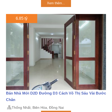
Xem thêm...
6.85 tỷ
Bán Nhà Mới D2D Đường D3 Cách Võ Thị Sáu Vài Bước
Chân
Thống Nhất, Biên Hòa, Đồng Nai