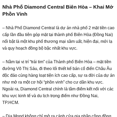
Nhà Phố Diamond Central Biên Hòa – Khai Mở
Phồn Vinh
– Nhà Phố Diamond Central là dự án nhà phố 2 mặt tiền cao
cấp lần đầu tiên góp mặt tại thành phố Biên Hòa (Đồng Nai)
nổi bật là một khu phố thương mại sầm uất, hiện đại, mới lạ
và quy hoạch đồng bộ bậc nhất khu vực.
– Nằm tại vị trí “trái tim” của Thành phố Biên Hòa – mặt tiền
đường Võ Thị Sáu, đi theo lối thiết kế bán cổ điển Châu Âu
độc đáo cùng hàng loạt tiện ích cao cấp, sự ra đời của dự án
như mở ra một cơ hội “phồn vinh” cho cư dân khu vực.
Ngoài ra, Diamond Central chính là tâm điểm kết nối với các
khu vực kinh tế và du lịch trọng điểm như Đồng Nai,
TP.HCM.
– Dia Mond không chỉ mở ra cánh cửa gia nhập cộng đồng