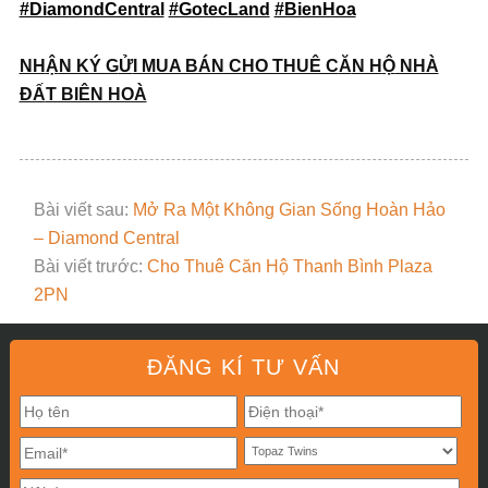
#DiamondCentral
#GotecLand
#BienHoa
NH
Ậ
N KÝ G
Ử
I MUA BÁN CHO THUÊ C
Ă
N H
Ộ
NHÀ
ĐẤ
T BIÊN HOÀ
Bài viết sau:
Mở Ra Một Không Gian Sống Hoàn Hảo
– Diamond Central
Bài viết trước:
Cho Thuê Căn Hộ Thanh Bình Plaza
2PN
ĐĂNG KÍ TƯ VẤN