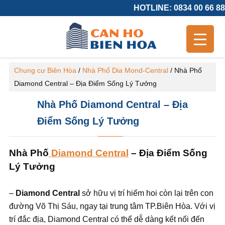
HOTLINE: 0834 00 66 88
Chung cư Biên Hòa
/
Nhà Phố Dia Mond-Central
/
Nhà Phố
Diamond Central – Địa Điểm Sống Lý Tưởng
Nhà Phố Diamond Central – Địa
Điểm Sống Lý Tưởng
Nhà Ph
ố
Diamond Central
– Địa Đi
ể
m S
ống
Lý Tưởng
–
Diamond Central
sở hữu vị trí hiếm hoi còn lại trên con
đường Võ Thị Sáu, ngay tại trung tâm TP.Biên Hòa. Với vị
trí đắc địa, Diamond Central có thể dễ dàng kết nối đến