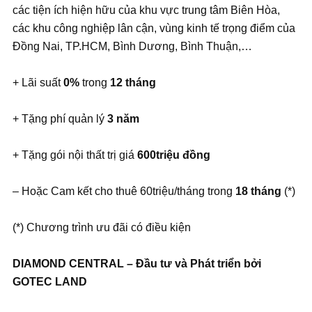
các tiện ích hiện hữu của khu vực trung tâm Biên Hòa,
các khu công nghiệp lân cận, vùng kinh tế trọng điểm của
Đồng Nai, TP.HCM, Bình Dương, Bình Thuận,…
+ Lãi suất
0%
trong
12 tháng
+ Tặng phí quản lý
3 năm
+ Tặng gói nội thất trị giá
600triệu đồng
– Hoặc Cam kết cho thuê 60triệu/tháng trong
18 tháng
(*)
(*) Chương trình ưu đãi có điều kiện
DIAMOND CENTRAL –
Đầ
u t
ư
và Phát tri
ể
n b
ở
i
GOTEC LAND