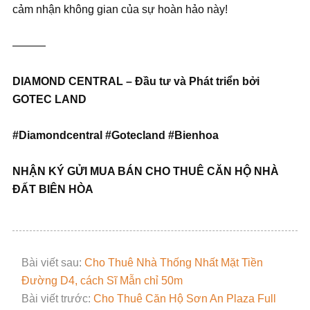
cảm nhận không gian của sự hoàn hảo này!
———
DIAMOND CENTRAL – Đầu tư và Phát triển bởi
GOTEC LAND
#Diamondcentral #Gotecland #Bienhoa
NH
Ậ
N KÝ G
Ử
I MUA BÁN CHO THUÊ C
Ă
N H
Ộ
NHÀ
ĐẤ
T BIÊN HÒA
Bài viết sau:
Cho Thuê Nhà Thống Nhất Mặt Tiền
Đường D4, cách Sĩ Mẫn chỉ 50m
Bài viết trước:
Cho Thuê Căn Hộ Sơn An Plaza Full