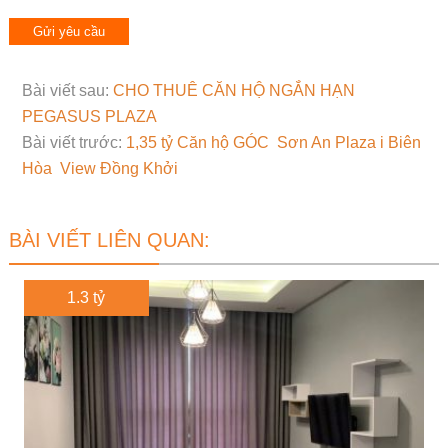
Bài viết sau:
CHO THUÊ CĂN HỘ NGẮN HẠN
PEGASUS PLAZA
Bài viết trước:
1,35 tỷ Căn hộ GÓC Sơn An Plaza i Biên
Hòa View Đồng Khởi
BÀI VIẾT LIÊN QUAN:
1.3 tỷ