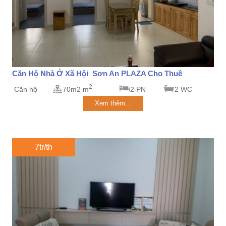
Căn Hộ Nhà Ở Xã Hội Sơn An PLAZA Cho Thuê
2
Căn hộ
70m2 m
2 PN
2 WC
Xem thêm...
7tr/th