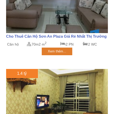
Cho Thuê Căn Hộ Sơn An Plaza Giá Rẻ Nhất Thị Trường
2
Căn hộ
70m2 m
2 PN
2 WC
Xem thêm...
1.4 tỷ