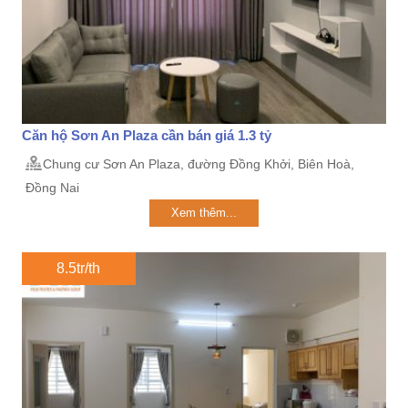
Căn hộ Sơn An Plaza cần bán giá 1.3 tỷ
Chung cư Sơn An Plaza, đường Đồng Khởi, Biên Hoà,
Đồng Nai
Xem thêm...
8.5tr/th