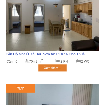
Căn Hộ Nhà Ở Xã Hội Sơn An PLAZA Cho Thuê
2
Căn hộ
70m2 m
2 PN
2 WC
Xem thêm...
7tr/th