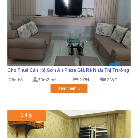
Cho Thuê Căn Hộ Sơn An Plaza Giá Rẻ Nhất Thị Trường
2
Căn hộ
70m2 m
2 PN
2 WC
Xem thêm...
1.4 tỷ