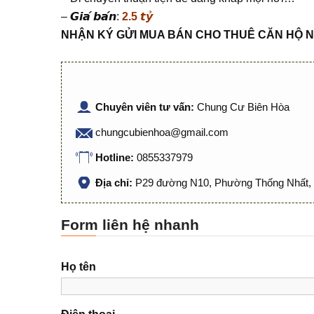
–
𝙂𝙞𝙖́ 𝙗𝙖́𝙣:
2.5 𝙩𝙮̉
NHẬN KÝ GỬI MUA BÁN CHO THUÊ CĂN HỘ N
Chuyên viên tư vấn:
Chung Cư Biên Hòa
chungcubienhoa@gmail.com
Hotline:
0855337979
Địa chỉ:
P29 đường N10, Phường Thống Nhất, 
Form liên hệ nhanh
Họ tên