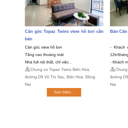
Căn góc Topaz Twins view hồ bơi cần
Bán Căn
bán
Căn góc view hồ bơi
- Khách 
Tầng cao thoáng mát
12tr/thán
Nhà full nội thất, chỉ việc...
- Khách m
Chung cư Topaz Twins Biên Hoà,
Chung 
đường D9 Võ Thị Sáu, Biên Hoà, Đồng
đường D9
Nai
Nai
Xem thêm...