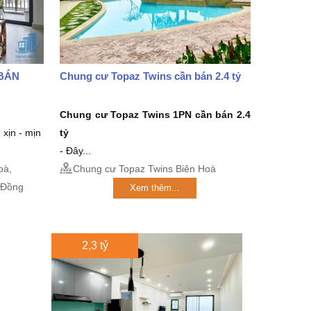
BÁN
Chung cư Topaz Twins cần bán 2.4 tỷ
Chung cư Topaz Twins 1PN
cần bán 2.4
 xịn - mịn
tỷ
- Đây...
oà,
Chung cư Topaz Twins Biên Hoà
 Đồng
Xem thêm...
2,3 tỷ