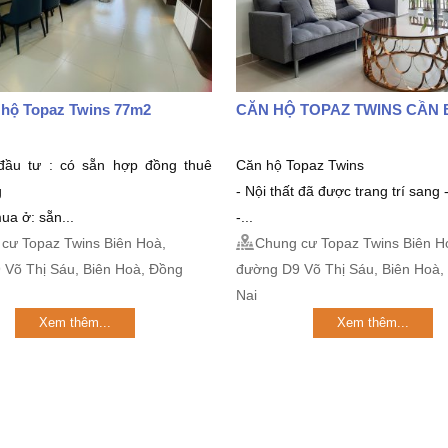
 hộ Topaz Twins 77m2
CĂN HỘ TOPAZ TWINS CẦN 
đầu tư : có sẵn hợp đồng thuê
Căn hộ Topaz Twins
g
- Nội thất đã được trang trí sang -
ua ở: sẵn...
-...
cư Topaz Twins Biên Hoà,
Chung cư Topaz Twins Biên H
 Võ Thị Sáu, Biên Hoà, Đồng
đường D9 Võ Thị Sáu, Biên Hoà,
Nai
Xem thêm...
Xem thêm...