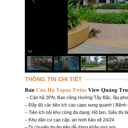
THÔNG TIN CHI TIẾT
𝐁𝐚́𝐧
𝐂𝐚̆𝐧 𝐇𝐨̣̂ 𝐓𝐨𝐩𝐚𝐳 𝐓𝐰𝐢𝐧𝐬
𝐕𝐢𝐞𝐰 𝐐𝐮𝐚̉𝐧𝐠 𝐓𝐫𝐮̛
– Căn hộ 2PN, Ban công Hướng Tây Bắc, lầu pho
– Đầy đủ các tiện ích cao caps xung quanh ( Bệnh
– Tiện ích nội khu cũng đa dạng: Hồ bơi, Siêu thị 
– Khu dân cư cao cấp, an ninh bảo vệ 24/24
– Di chuyển thuận tiện dễ dàng khắp mọi nơi…