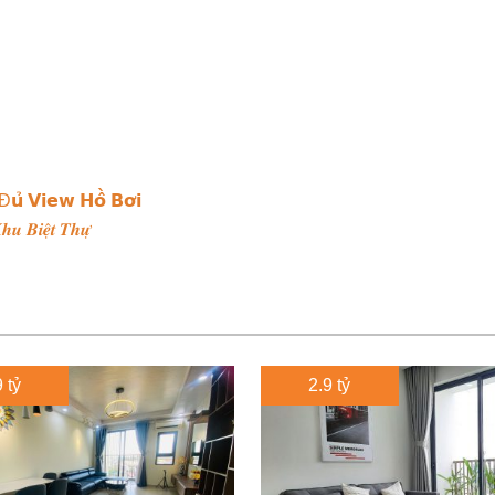
Đ𝘂̉ 𝗩𝗶𝗲𝘄 𝗛𝗼̂̀ 𝗕𝗼̛𝗶
𝒖 𝑩𝒊𝒆̣̂𝒕 𝑻𝒉𝒖̛̣
 tỷ
2.9 tỷ