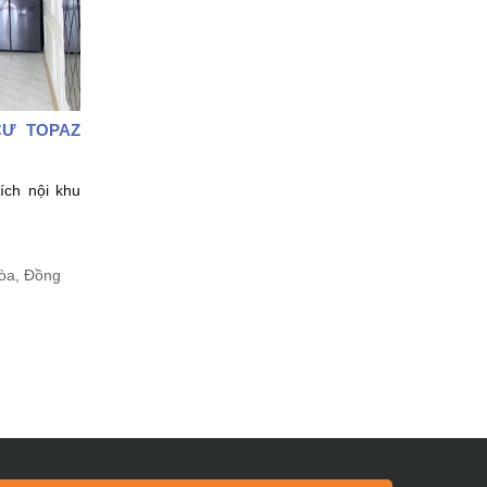
CƯ TOPAZ
 ích nội khu
̀a, Đồng