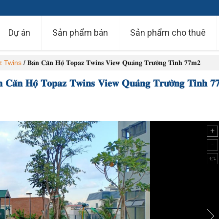
Dự án
Sản phẩm bán
Sản phẩm cho thuê
z Twins
/
𝐁𝐚́𝐧 𝐂𝐚̆𝐧 𝐇𝐨̣̂ 𝐓𝐨𝐩𝐚𝐳 𝐓𝐰𝐢𝐧𝐬 𝐕𝐢𝐞𝐰 𝐐𝐮𝐚̉𝐧𝐠 𝐓𝐫𝐮̛𝐨̛̀𝐧𝐠 𝐓𝐢̀𝐧𝐡 𝟕𝟕𝐦𝟐
𝐧 𝐂𝐚̆𝐧 𝐇𝐨̣̂ 𝐓𝐨𝐩𝐚𝐳 𝐓𝐰𝐢𝐧𝐬 𝐕𝐢𝐞𝐰 𝐐𝐮𝐚̉𝐧𝐠 𝐓𝐫𝐮̛𝐨̛̀𝐧𝐠 𝐓𝐢̀𝐧𝐡 𝟕