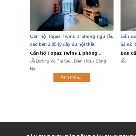
Căn hộ Topaz Twins 1 phòng ngủ lầu
Bán că
cao bán 2,05 tỷ đầy đủ nội thất.
62m2 t
giấy...
𝗖𝗮̆𝗻 𝗵𝗼̣̂ 𝗧𝗼𝗽𝗮𝘇 𝗧𝘄𝗶𝗻𝘀 𝟭 𝗽𝗵𝗼̀𝗻𝗴...
𝗕𝗮́𝗻 𝗰𝗮
Đường Võ Thị Sáu, Biên Hòa - Đồng
Nai
Xem thêm...