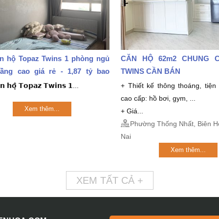
n hộ Topaz Twins 1 phòng ngủ
CĂN HỘ 62m2 CHUNG 
ầng cao giá rẻ - 1,87 tỷ bao
TWINS CẦN BÁN
̆𝗻 𝗵𝗼̣̂ 𝗧𝗼𝗽𝗮𝘇 𝗧𝘄𝗶𝗻𝘀 𝟭...
+ Thiết kế thông thoáng, tiện
cao cấp: hồ bơi, gym, ...
Xem thêm...
+ Giá...
Phường Thống Nhất, Biên Ho
Nai
Xem thêm...
XEM TẤT CẢ +