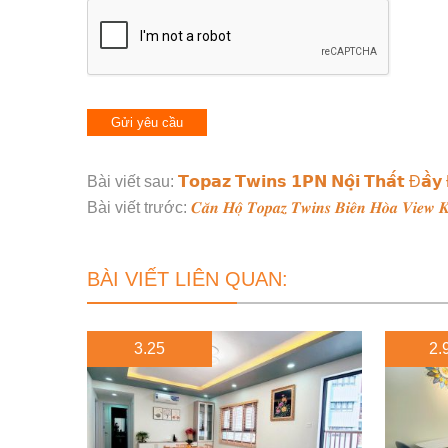
Bài viết sau:
𝗧𝗼𝗽𝗮𝘇 𝗧𝘄𝗶𝗻𝘀 𝟭𝗣𝗡 𝗡𝗼̣̂𝗶 𝗧𝗵𝗮̂́𝘁 Đ𝗮̂̀𝘆 
Bài viết trước:
𝑪𝒂̆𝒏 𝑯𝒐̣̂ 𝑻𝒐𝒑𝒂𝒛 𝑻𝒘𝒊𝒏𝒔 𝑩𝒊𝒆̂𝒏 𝑯𝒐̀𝒂 𝑽𝒊𝒆𝒘 𝑲𝒉
BÀI VIẾT LIÊN QUAN:
3.25
2.9