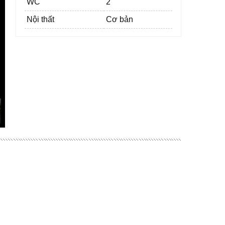
WC
2
Nội thất
Cơ bản