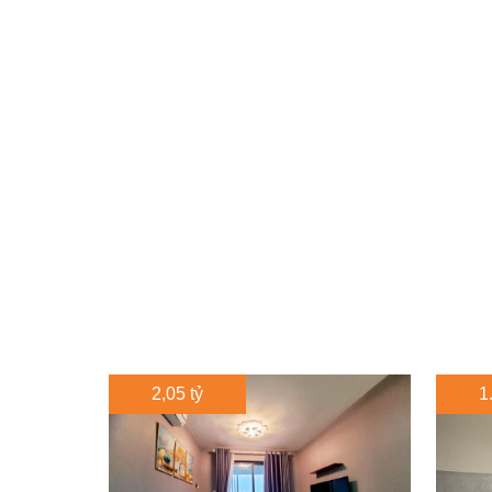
2,05 tỷ
1