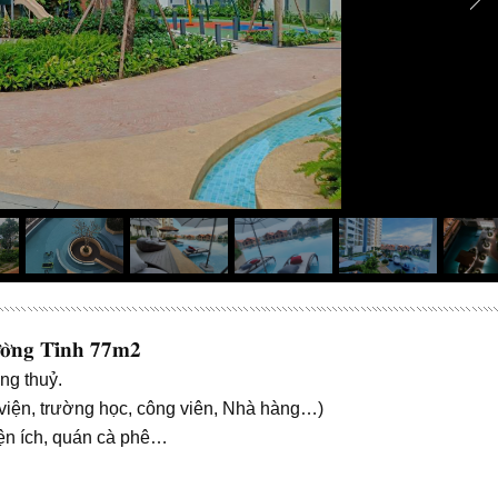
̛̀𝐧𝐠 𝐓𝐢̀𝐧𝐡 𝟕𝟕𝐦𝟐
ng thuỷ.
 viện, trường học, công viên, Nhà hàng…)
tiện ích, quán cà phê…