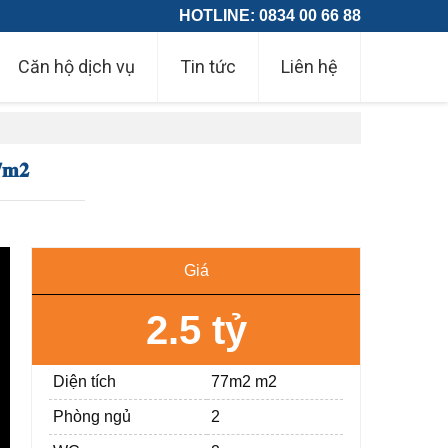
HOTLINE: 0834 00 66 88
Căn hộ dịch vụ
Tin tức
Liên hệ
𝟕𝐦𝟐
Giá
2.5 tỷ
Diện tích
77m2 m2
Phòng ngủ
2