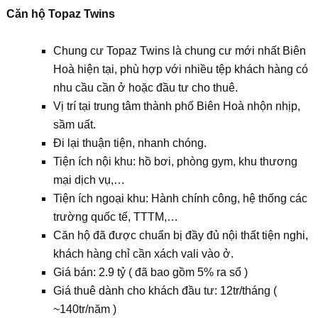
Căn hộ Topaz Twins
Chung cư Topaz Twins là chung cư mới nhất Biên
Hoà hiện tại, phù hợp với nhiều tệp khách hàng có
nhu cầu cần ở hoặc đầu tư cho thuê.
Vị trí tại trung tâm thành phố Biên Hoà nhộn nhịp,
sầm uất.
Đi lại thuận tiện, nhanh chóng.
Tiện ích nội khu: hồ bơi, phòng gym, khu thương
mại dịch vụ,…
Tiện ích ngoại khu: Hành chính công, hệ thống các
trường quốc tế, TTTM,…
Căn hộ đã được chuẩn bị đầy đủ nội thất tiện nghi,
khách hàng chỉ cần xách vali vào ở.
Giá bán: 2.9 tỷ ( đã bao gồm 5% ra sổ )
Giá thuê dành cho khách đầu tư: 12tr/tháng (
~140tr/năm )