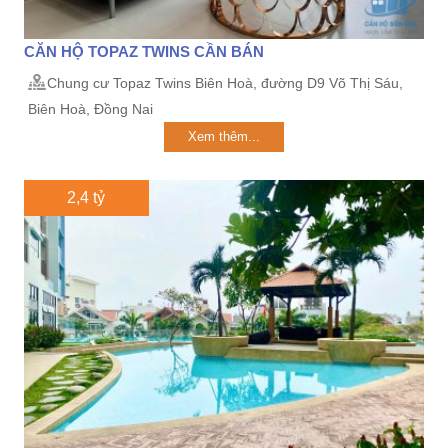
CĂN HỘ TOPAZ TWINS CẦN BÁN
Chung cư Topaz Twins Biên Hoà, đường D9 Võ Thị Sáu,
Biên Hoà, Đồng Nai
Xem thêm...
2,4 tỷ