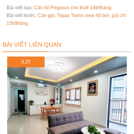
Bài viết sau:
Căn hộ Pegasus cho thuê 14tr/tháng
Bài viết trước:
Căn góc Topaz Twins view hồ bơi, giá chỉ
15tr/tháng
BÀI VIẾT LIÊN QUAN:
3.25