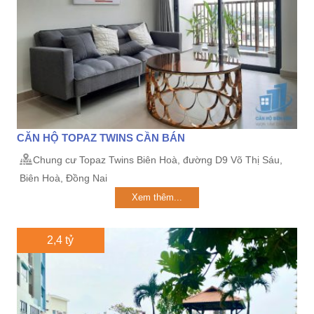
CĂN HỘ TOPAZ TWINS CẦN BÁN
Chung cư Topaz Twins Biên Hoà, đường D9 Võ Thị Sáu,
Biên Hoà, Đồng Nai
Xem thêm...
2,4 tỷ