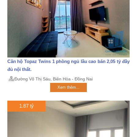
Căn hộ Topaz Twins 1 phòng ngủ lầu cao bán 2,05 tỷ đầy
đủ nội thất.
Đường Võ Thị Sáu, Biên Hòa - Đồng Nai
Xem thêm...
1.87 tỷ