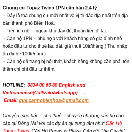
Chung cư Topaz Twins 1PN
cần bán 2.4 tỷ
– Đây là toà chung cư mới nhất và vị trí đắc địa nhất trên địa
bàn thành phố Biên Hoà.
– Tiện ích nội – ngoại khu đầy đủ, thuận tiện đi lại.
– Căn hộ 1PN – phù hợp với khách hàng có gia đình nhỏ
hoặc đầu tư cho thuê lâu dài, giá thuê 10tr/tháng ( Thu nhập
ổn định ~100tr/năm )
– Căn hộ đã trang bị nội thất, khách hàng không cần phải tốn
thêm chi phí đầu tư thêm.
HOTLINE:
0834 00 66 88 English and
Vietnammese(Call/zalo/whatsapp) –
Email:
que.canhobienhoa@gmail.com
Chuyên mua bán – cho thuê – chuyển nhượng căn hộ cao
câp tại Đồng Nai với các dự án tại trung tâm như:
Căn Hộ
Topaz Twins
, Căn Hộ Pegasus Plaza, Căn Hộ The Crystal