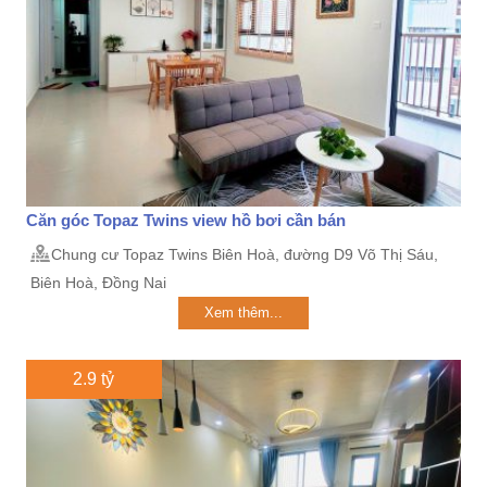
Căn góc Topaz Twins view hồ bơi cần bán
Chung cư Topaz Twins Biên Hoà, đường D9 Võ Thị Sáu,
Biên Hoà, Đồng Nai
Xem thêm...
2.9 tỷ