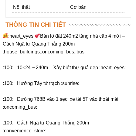
Nội thất
Cơ bản
THÔNG TIN CHI TIẾT
:heart_eyes:
Bán lô đất 240m2 tặng nhà cấp 4 mới –
Cách Ngã tư Quang Thắng 200m
:house_buildings::oncoming_bus::bus:
:100: 10×24 ~ 240m – Xây biệt thự quá đẹp :heart_eyes:
:100: Hướng Tây tứ trạch :sunrise:
:100: Đường 768B vào 1 sẹc, xe tải 5T vào thoải mái
:oncoming_bus:
:100: Cách Ngã tư Quang Thắng 200m
:convenience_store: