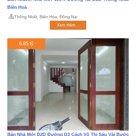
Biên Hoà
Thống Nhất, Biên Hòa, Đồng Nai
Xem thêm...
6.85 tỷ
Bán Nhà Mới D2D Đường D3 Cách Võ Thị Sáu Vài Bước