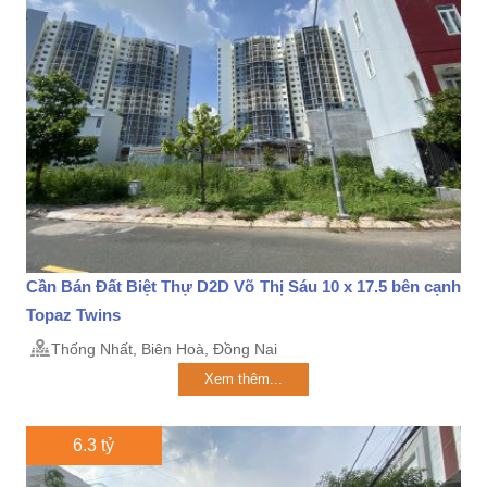
Cần Bán Đất Biệt Thự D2D Võ Thị Sáu 10 x 17.5 bên cạnh
Topaz Twins
Thống Nhất, Biên Hoà, Đồng Nai
Xem thêm...
6.3 tỷ