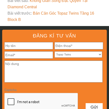
Bài viết sau:
Không Gian Sống Đặc Quyền Tại
Diamond Central
Bài viết trước:
Bán Căn Góc Topaz Twins Tầng 16
Block B
ĐĂNG KÍ TƯ VẤN
Captcha