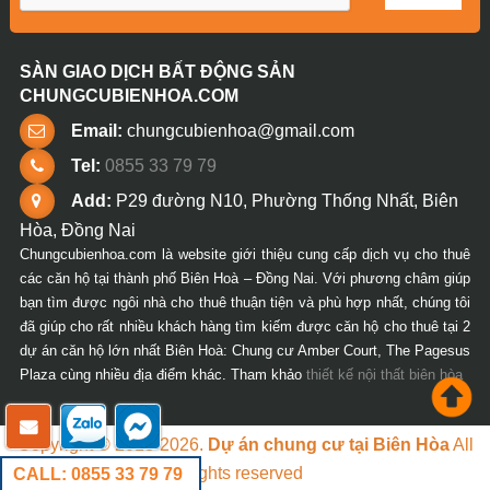
SÀN GIAO DỊCH BẤT ĐỘNG SẢN
CHUNGCUBIENHOA.COM
Email:
chungcubienhoa@gmail.com
Tel:
0855 33 79 79
Add:
P29 đường N10, Phường Thống Nhất, Biên
Hòa, Đồng Nai
Chungcubienhoa.com là website giới thiệu cung cấp dịch vụ cho thuê
các căn hộ tại thành phố Biên Hoà – Đồng Nai. Với phương châm giúp
bạn tìm được ngôi nhà cho thuê thuận tiện và phù hợp nhất, chúng tôi
đã giúp cho rất nhiều khách hàng tìm kiếm được căn hộ cho thuê tại 2
dự án căn hộ lớn nhất Biên Hoà: Chung cư Amber Court, The Pagesus
Plaza cùng nhiều địa điểm khác. Tham khảo
thiết kế nội thất biên hòa
Copyright © 2018-2026.
Dự án chung cư tại Biên Hòa
All
rights reserved
CALL: 0855 33 79 79