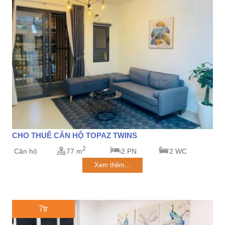
CHO THUÊ CĂN HỘ TOPAZ TWINS
2
Căn hộ
77 m
2 PN
2 WC
Xem thêm...
7tr