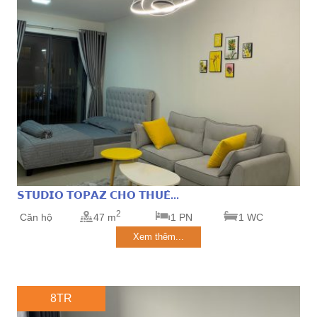
𝗦𝗧𝗨𝗗𝗜𝗢 𝗧𝗢𝗣𝗔𝗭 𝗖𝗛𝗢 𝗧𝗛𝗨𝗘̂...
2
Căn hộ
47 m
1 PN
1 WC
Xem thêm...
8TR