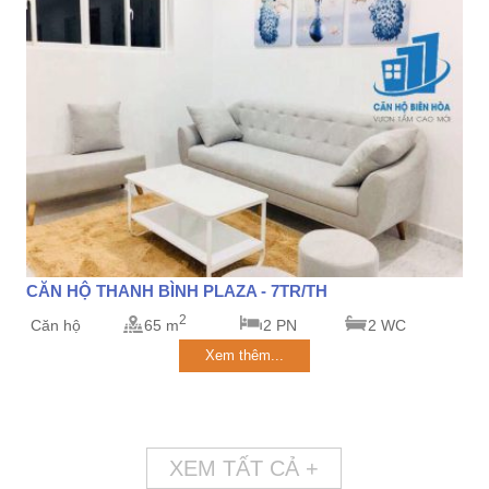
CĂN HỘ THANH BÌNH PLAZA - 7TR/TH
2
Căn hộ
65 m
2 PN
2 WC
Xem thêm...
XEM TẤT CẢ +