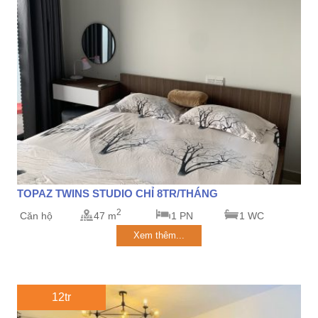
TOPAZ TWINS STUDIO CHỈ 8TR/THÁNG
2
Căn hộ
47 m
1 PN
1 WC
Xem thêm...
12tr