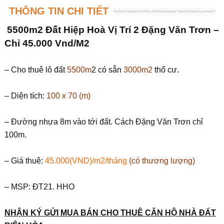
THÔNG TIN CHI TIẾT
5500m2 Đất Hiệp Hoà Vị Trí 2 Đặng Văn Trơn –
Chỉ 45.000 Vnd/M2
– Cho thuê lô đất
5500m
2 có sẵn
3000m2
thổ cư.
– Diện tích:
100 x 70 (m)
– Đường nhựa 8m vào tới đất. Cách Đặng Văn Trơn chỉ
100m.
– Giá thuê:
45.000(VND)/m2/tháng
(có thương lượng)
– MSP: ĐT21. HHO
NHẬN KÝ GỬI MUA BÁN CHO THUÊ CĂN HỘ NHÀ ĐẤT