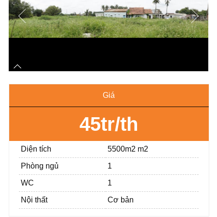
Giá
45tr/th
Diện tích
5500m2 m2
Phòng ngủ
1
WC
1
Nội thất
Cơ bản