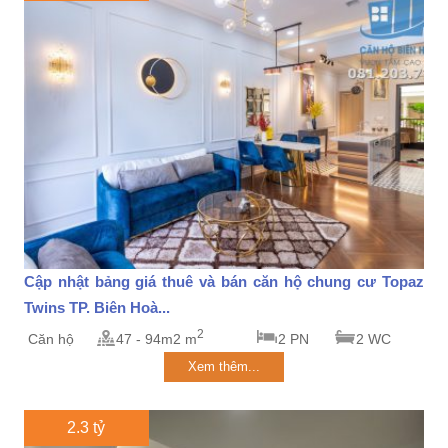
Cập nhật bảng giá thuê và bán căn hộ chung cư Topaz
Twins TP. Biên Hoà...
2
Căn hộ
47 - 94m2 m
2 PN
2 WC
Xem thêm...
2.3 tỷ