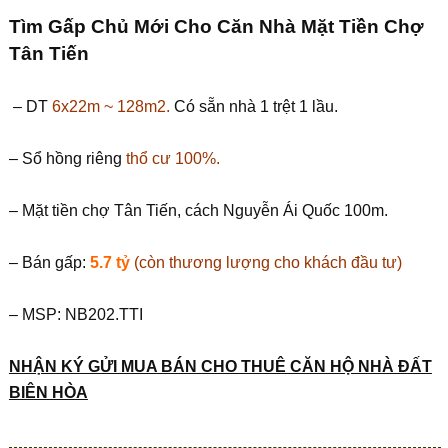
Tìm Gấp Chủ Mới Cho Căn Nhà Mặt Tiền Chợ
Tân Tiến
– DT
6x22m ~ 128m2.
Có sẵn nhà 1 trệt 1 lầu.
– Sổ hồng riêng
thổ cư 100%.
– Mặt tiền chợ Tân Tiến, cách Nguyễn Ái Quốc 100m.
– Bán gấp:
5.7 tỷ
(còn thương lượng cho khách đầu tư)
– MSP: NB202.TTI
NHẬN KÝ GỬI MUA BÁN CHO THUÊ CĂN HỘ NHÀ ĐẤT
BIÊN HÒA