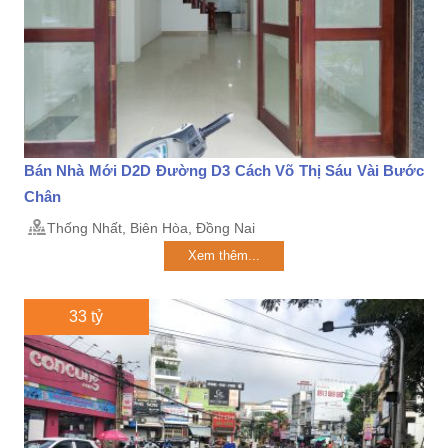
Bán Nhà Mới D2D Đường D3 Cách Võ Thị Sáu Vài Bước
Chân
Thống Nhất, Biên Hòa, Đồng Nai
Xem thêm...
33 tỷ