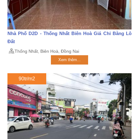
Nhà Phố D2D - Thống Nhất Biên Hoà Giá Chỉ Bằng Lô
Đất
Thống Nhất, Biên Hoà, Đồng Nai
Xem thêm...
90tr/m2