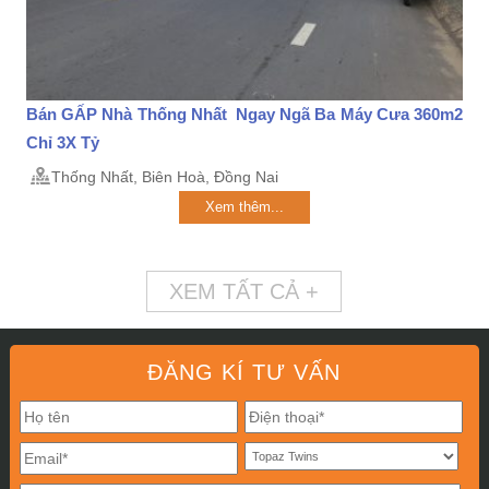
Bán GẤP Nhà Thống Nhất Ngay Ngã Ba Máy Cưa 360m2
Chỉ 3X Tỷ
Thống Nhất, Biên Hoà, Đồng Nai
Xem thêm...
XEM TẤT CẢ +
ĐĂNG KÍ TƯ VẤN