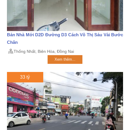
Bán Nhà Mới D2D Đường D3 Cách Võ Thị Sáu Vài Bước
Chân
Thống Nhất, Biên Hòa, Đồng Nai
Xem thêm...
33 tỷ