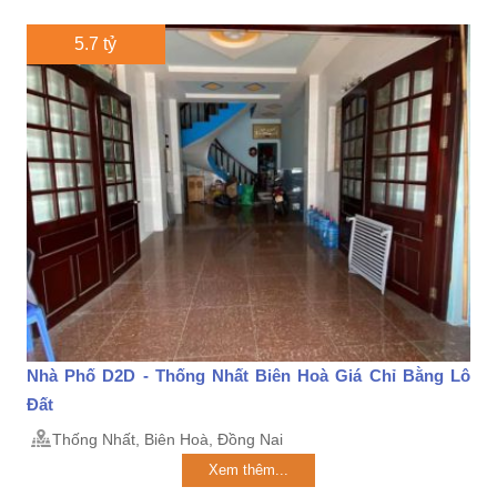
5.7 tỷ
Nhà Phố D2D - Thống Nhất Biên Hoà Giá Chỉ Bằng Lô
Đất
Thống Nhất, Biên Hoà, Đồng Nai
Xem thêm...