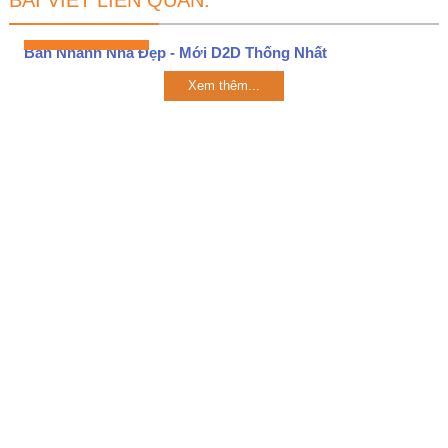
BÀI VIẾT LIÊN QUAN:
Bán Nhanh Nhà Đẹp - Mới D2D Thống Nhất
Xem thêm...