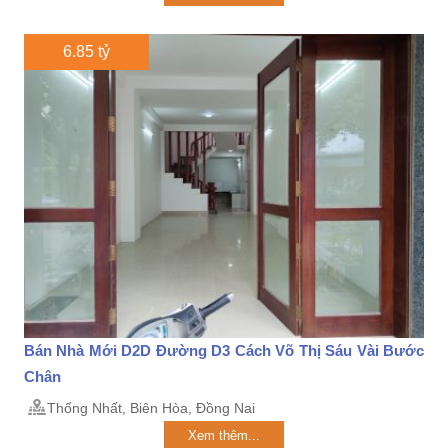
6.85 tỷ
Bán Nhà Mới D2D Đường D3 Cách Võ Thị Sáu Vài Bước
Chân
Thống Nhất, Biên Hòa, Đồng Nai
Xem thêm...