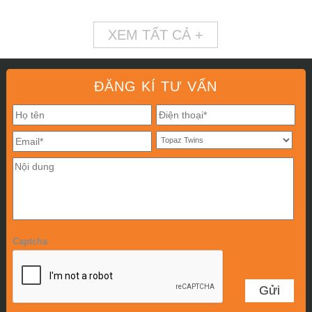
XEM TẤT CẢ +
ĐĂNG KÍ TƯ VẤN
Captcha