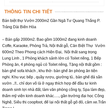
THÔNG TIN CHI TIẾT
Bán biệt thự Vườn 2000m2 Gần Ngã Tư Quang Thắng P.
Trảng Dài Biên Hòa
– Bán gấp 2000m2. Bao gồm 1000m2 đang kinh doanh
Coffe, Karaoke, Phòng Trà, Nội thất gỗ, Căn Biệt Thự Vườn
600m2 Theo Phong cách Hiện Đại, Nội thất sang trọng
Lung Linh , 1 Phòng khách sảnh lớn có Toilet riêng, 1 Bếp
Phòng ăn, 4 phòng ngủ có Toilet riêng, Tặng nội thất gồm :
bàn ghế sofa khách , khu thờ- bàn ghế ăn phòng ăn tiện
nghi. Khu vục bếp , quầy rượu, giường tủ.. bàn ghế đá sân
vườn ..!!.. chỉ dọn vô là ở ngay thích hợp để đầu tư kinh
doanh sinh lợi nhà đất, làm văn phòng công ty, Spa làm đẹp,
thẩm mỹ viện kinh doanh khác…., gần trường đại học Công
Nghệ, Siêu thị coopfoot, để lại nội thất gỗ gõ đỏ, căm xe.Trân