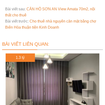
Bài viết sau:
CĂN HỘ SƠN AN View Amata 70m2, nội
thất cho thuê
Bài viết trước:
Cho thuê nhà nguyên căn mặt bằng chợ
Biên Hòa thuận tiện Kinh Doanh
BÀI VIẾT LIÊN QUAN:
1.3 tỷ