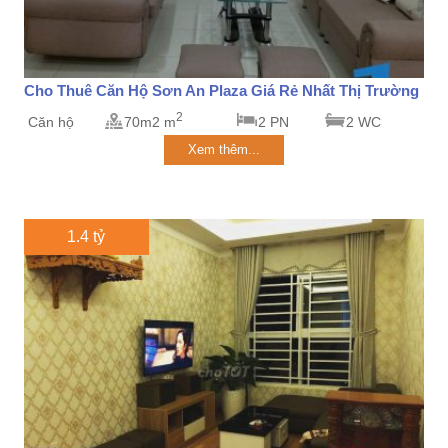
Cho Thuê Căn Hộ Sơn An Plaza Giá Rẻ Nhất Thị Trường
2
Căn hộ
70m2 m
2 PN
2 WC
Xem thêm...
1.4 tỷ