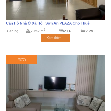
Căn Hộ Nhà Ở Xã Hội Sơn An PLAZA Cho Thuê
2
Căn hộ
70m2 m
2 PN
2 WC
Xem thêm...
7tr/th