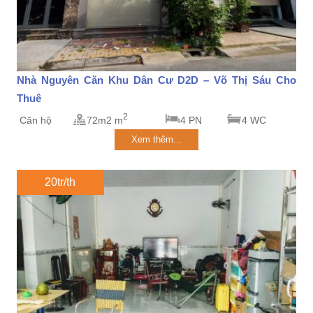
Nhà Nguyên Căn Khu Dân Cư D2D – Võ Thị Sáu Cho
Thuê
2
Căn hộ
72m2 m
4 PN
4 WC
Xem thêm...
20tr/th