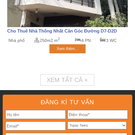
Cho Thuê Nhà Thống Nhất Căn Góc Đường D7-D2D
2
Nhà phố
250m2 m
4 PN
3 WC
Xem thêm...
XEM TẤT CẢ +
ĐĂNG KÍ TƯ VẤN