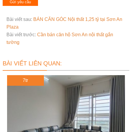
Bài viết sau:
BÁN CĂN GÓC Nội thất 1,25 tỷ tại Sơn An
Plaza
Bài viết trước:
Cần bán căn hộ Sơn An nội thất gắn
tường
BÀI VIẾT LIÊN QUAN:
7tr