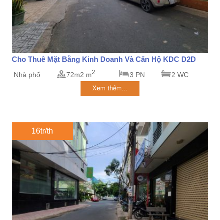
Cho Thuê Mặt Bằng Kinh Doanh Và Căn Hộ KDC D2D
2
Nhà phố
72m2 m
3 PN
2 WC
Xem thêm...
16tr/th