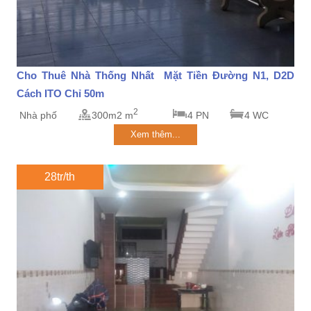
Cho Thuê Nhà Thống Nhất Mặt Tiền Đường N1, D2D
Cách ITO Chỉ 50m
2
Nhà phố
300m2 m
4 PN
4 WC
Xem thêm...
28tr/th