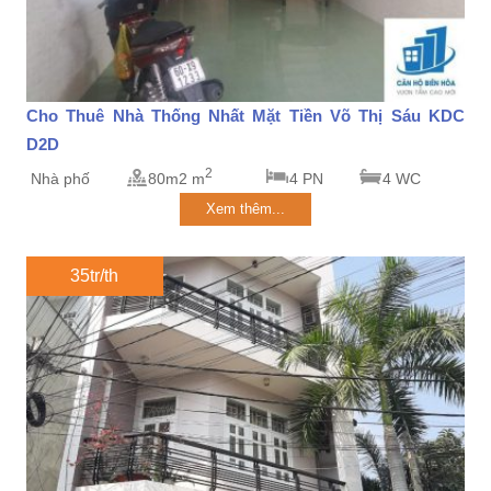
Cho Thuê Nhà Thống Nhất Mặt Tiền Võ Thị Sáu KDC
D2D
2
Nhà phố
80m2 m
4 PN
4 WC
Xem thêm...
35tr/th