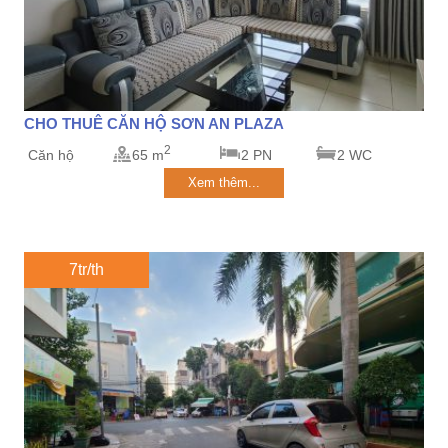
CHO THUÊ CĂN HỘ SƠN AN PLAZA
2
Căn hộ
65 m
2 PN
2 WC
Xem thêm...
7tr/th