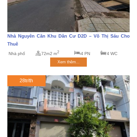
Nhà Nguyên Căn Khu Dân Cư D2D – Võ Thị Sáu Cho
Thuê
2
Nhà phố
72m2 m
4 PN
4 WC
Xem thêm...
28tr/th