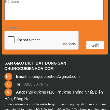
Captcha
SÀN GIAO DỊCH BẤT ĐỘNG SẢN
CHUNGCUBIENHOA.COM
Email:
chungcubienhoa@gmail.com
Tel:
0855 33 79 79
Add:
P29 đường N10, Phường Thống Nhất, Biên
Hòa, Đồng Nai
Chungcubienhoa.com là website giới thiệu cung cấp dịch vụ cho thuê
các căn hộ tại thành phố Biên Hoà – Đồng Nai. Với phương châm giúp