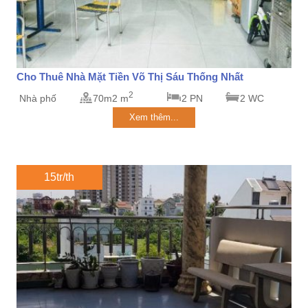
Cho Thuê Nhà Mặt Tiền Võ Thị Sáu Thống Nhất
2
Nhà phố
70m2 m
2 PN
2 WC
Xem thêm...
15tr/th