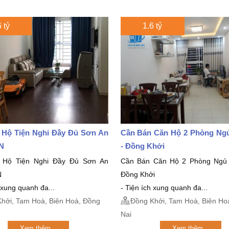
 tỷ
1.6 tỷ
 Hộ Tiện Nghi Đầy Đủ Sơn An
Cần Bán Căn Hộ 2 Phòng Ng
PN
- Đồng Khởi
 Hộ Tiện Nghi Đầy Đủ Sơn An
Cần Bán Căn Hộ 2 Phòng Ngủ 
N
Đồng Khởi
ch xung quanh đa...
- Tiện ích xung quanh đa...
hởi, Tam Hoà, Biên Hoà, Đồng
Đồng Khởi, Tam Hoà, Biên Ho
Nai
Xem thêm...
Xem thêm...