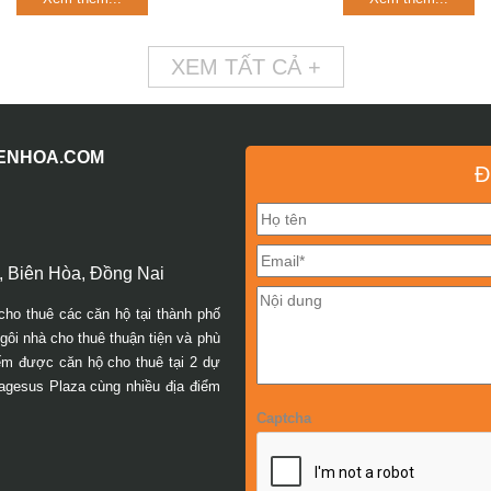
XEM TẤT CẢ +
IENHOA.COM
Đ
 Biên Hòa, Đồng Nai
cho thuê các căn hộ tại thành phố
ôi nhà cho thuê thuận tiện và phù
iếm được căn hộ cho thuê tại 2 dự
agesus Plaza cùng nhiều địa điểm
Captcha