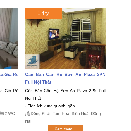
1.4 tỷ
 Giá Rẻ
Cần Bán Căn Hộ Sơn An Plaza 2PN
Full Nội Thất
 Giá Rẻ
Cần Bán Căn Hộ Sơn An Plaza 2PN Full
Nội Thất
- Tiện ích xung quanh: gần...
2 WC
Đồng Khởi, Tam Hoà, Biên Hoà, Đồng
Nai
Xem thêm...