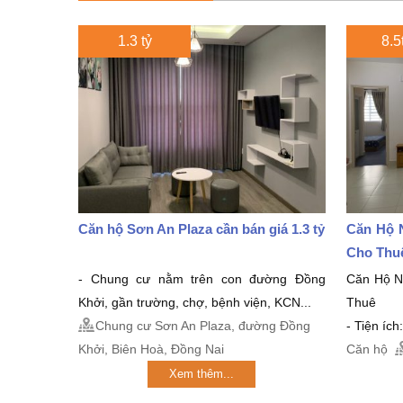
1.3 tỷ
8.5t
Căn hộ Sơn An Plaza cần bán giá 1.3 tỷ
Căn Hộ N
Cho Thu
- Chung cư nằm trên con đường Đồng
Căn Hộ Nh
Khởi, gần trường, chợ, bệnh viện, KCN...
Thuê
Chung cư Sơn An Plaza, đường Đồng
- Tiện ích
Khởi, Biên Hoà, Đồng Nai
Căn hộ
Xem thêm...