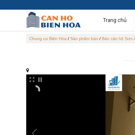
Trang chủ
Chung cư Biên Hòa
/
Sản phẩm bán
/
Bán căn hộ Sơn 