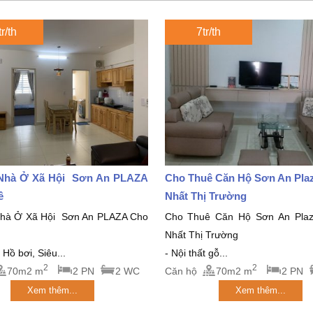
r/th
7tr/th
hà Ở Xã Hội Sơn An PLAZA
Cho Thuê Căn Hộ Sơn An Plaza
ê
Nhất Thị Trường
à Ở Xã Hội Sơn An PLAZA Cho
Cho Thuê Căn Hộ Sơn An Plaza
Nhất Thị Trường
: Hồ bơi, Siêu...
- Nội thất gỗ...
2
2
70m2 m
2 PN
2 WC
Căn hộ
70m2 m
2 PN
Xem thêm...
Xem thêm...