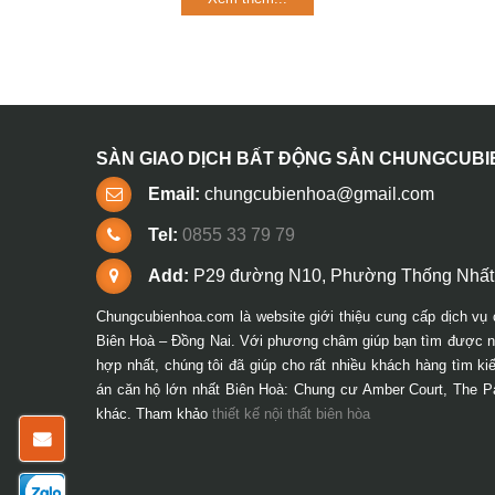
SÀN GIAO DỊCH BẤT ĐỘNG SẢN CHUNGCUB
Email:
chungcubienhoa@gmail.com
Tel:
0855 33 79 79
Add:
P29 đường N10, Phường Thống Nhất,
Chungcubienhoa.com là website giới thiệu cung cấp dịch vụ 
Biên Hoà – Đồng Nai. Với phương châm giúp bạn tìm được ng
hợp nhất, chúng tôi đã giúp cho rất nhiều khách hàng tìm k
án căn hộ lớn nhất Biên Hoà: Chung cư Amber Court, The P
khác. Tham khảo
thiết kế nội thất biên hòa