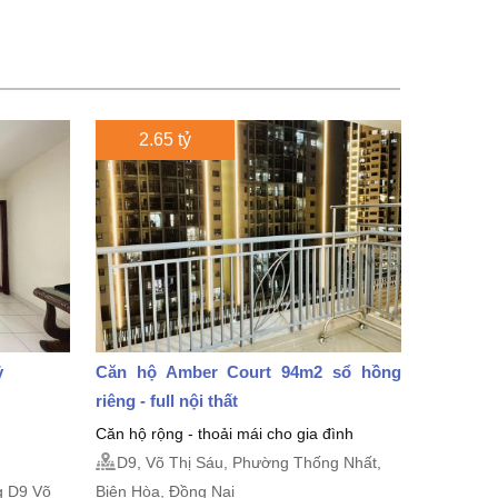
2.65 tỷ
ỷ
Căn hộ Amber Court 94m2 sổ hồng
riêng - full nội thất
Căn hộ rộng - thoải mái cho gia đình
D9, Võ Thị Sáu, Phường Thống Nhất,
g D9 Võ
Biên Hòa, Đồng Nai