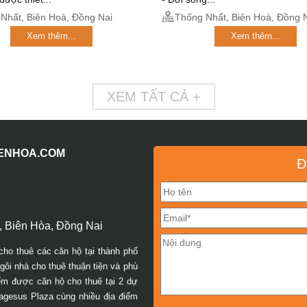
Nhất, Biên Hoà, Đồng Nai
Thống Nhất, Biên Hoà, Đồng 
Xem thêm...
Xem thêm...
XEM TẤT CẢ +
IENHOA.COM
Đ
 Biên Hòa, Đồng Nai
cho thuê các căn hộ tại thành phố
ôi nhà cho thuê thuận tiện và phù
iếm được căn hộ cho thuê tại 2 dự
agesus Plaza cùng nhiều địa điểm