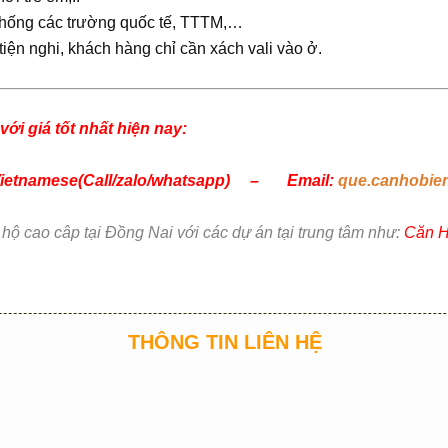
 thống các trường quốc tế, TTTM,…
iện nghi, khách hàng chỉ cần xách vali vào ở.
ới giá tốt nhất hiện nay:
 Vietnamese(Call/zalo/whatsapp) – Email:
que.canhobie
 cao câp tại Đồng Nai với các dự án tại trung tâm như:
Căn H
THÔNG TIN LIÊN HỆ