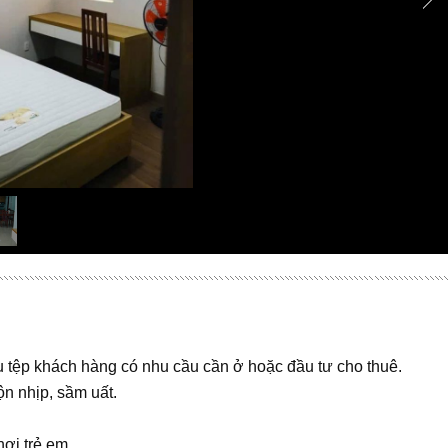
 tệp khách hàng có nhu cầu cần ở hoặc đầu tư cho thuê.
ộn nhịp, sầm uất.
ơi trẻ em,..