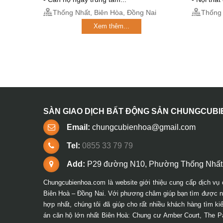
Thống Nhất, Biên Hòa, Đồng Nai
Thống 
Xem thêm...
SÀN GIAO DỊCH BẤT ĐỘNG SẢN CHUNGCUB
Email:
chungcubienhoa@gmail.com
Tel:
0855 33 79 79
Add:
P29 đường N10, Phường Thống Nhất,
Chungcubienhoa.com là website giới thiệu cung cấp dịch vụ 
Biên Hoà – Đồng Nai. Với phương châm giúp bạn tìm được ng
hợp nhất, chúng tôi đã giúp cho rất nhiều khách hàng tìm k
án căn hộ lớn nhất Biên Hoà: Chung cư Amber Court, The P