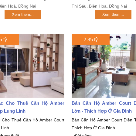
Biên Hoà, Đồng Nai
Thị Sáu, Biên Hoà, Đồng Nai
Xem thêm...
Xem thêm...
5 tỷ
2.85 tỷ
ặc Cho Thuê Căn Hộ Amber
Bán Căn Hộ Amber Court D
p Lung Linh
Lớn - Thích Hợp Ở Gia Đình
 Cho Thuê Căn Hộ Amber Court
Bán Căn Hộ Amber Court Diện T
 Linh
Thích Hợp Ở Gia Đình
 được thiết...
- Đời sống...