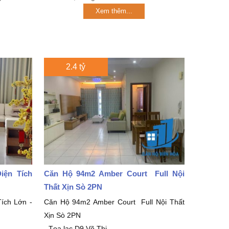
Xem thêm...
2.4 tỷ
iện Tích
Căn Hộ 94m2 Amber Court Full Nội
Thất Xịn Sò 2PN
ích Lớn -
Căn Hộ 94m2 Amber Court Full Nội Thất
Xịn Sò 2PN
- Tọa lạc D9 Võ Thị...