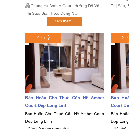
Chung cư Amber Court, đường D9 Võ
Thị Sáu, 
Thị Sáu, Biên Hoà, Đồng Nai
Xem thêm...
2.75 tỷ
2.7
Bán Hoặc Cho Thuê Căn Hộ Amber
Bán Ho
Court Đẹp Lung Linh
Court Đẹ
Bán Hoặc Cho Thuê Căn Hộ Amber Court
Bán Hoặc
Đẹp Lung Linh
Đẹp Lung
- Căn hộ ngay trung tâm...
- Nội thất