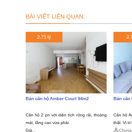
BÀI VIẾT LIÊN QUAN:
2.75 tỷ
2.7
Bán căn hộ Amber Court 94m2
Bán căn
Căn hộ 2 pn với diện tích rộng rãi, thoáng
Căn hộ Am
mát, tầng cao vừa phải.
thất. Vị t
Giá...
Chung 